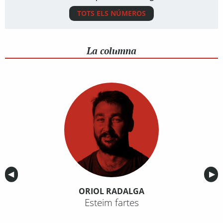
TOTS ELS NÚMEROS
La columna
Anterior
◀︎
Sig
▶︎
ORIOL RADALGA
Esteim fartes