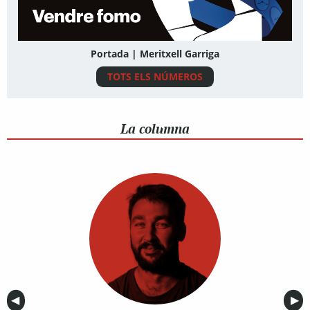
Portada | Meritxell Garriga
TOTS ELS NÚMEROS
La columna
Anterior
◀︎
Sig
▶︎