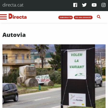
directa.cat
SUBSCRIU-T'HI
FES UNA DONACIÓ
Autovia