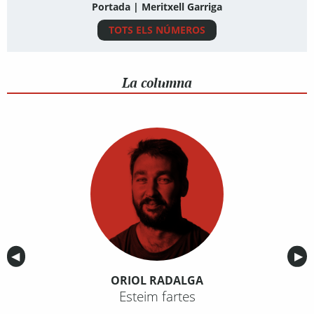
Portada | Meritxell Garriga
TOTS ELS NÚMEROS
La columna
Anterior
◀︎
Sig
▶︎
ORIOL RADALGA
Esteim fartes