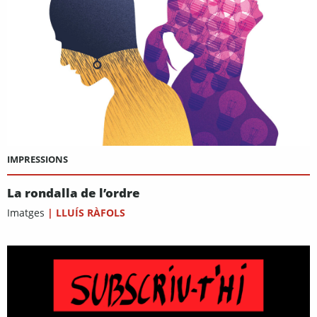
IMPRESSIONS
La rondalla de l’ordre
Imatges
|
LLUÍS RÀFOLS