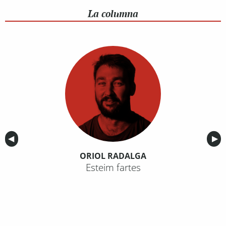
La columna
Anterior
◀︎
Sig
▶︎
ORIOL RADALGA
Esteim fartes