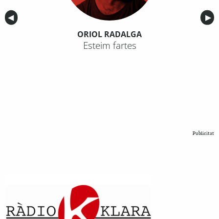
Anterior
◀︎
Sig
▶︎
ORIOL RADALGA
Esteim fartes
Publicitat