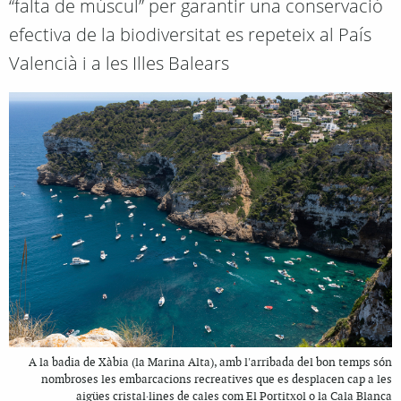
“falta de múscul” per garantir una conservació
efectiva de la biodiversitat es repeteix al País
Valencià i a les Illes Balears
A la badia de Xàbia (la Marina Alta), amb l'arribada del bon temps són
nombroses les embarcacions recreatives que es desplacen cap a les
aigües cristal·lines de cales com El Portitxol o la Cala Blanca