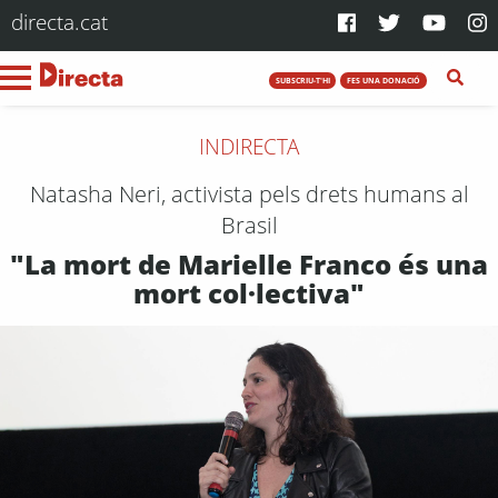
directa.cat
SUBSCRIU-T'HI
FES UNA DONACIÓ
INDIRECTA
Natasha Neri, activista pels drets humans al
Brasil
"La mort de Marielle Franco és una
mort col·lectiva"