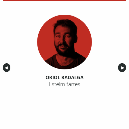
Anterior
◀︎
Sig
▶︎
ORIOL RADALGA
Esteim fartes