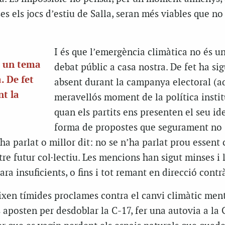
es els jocs d’estiu de Salla, seran més viables que no
I és que l’emergència climàtica no és u
s un tema
debat públic a casa nostra. De fet ha sig
. De fet
absent durant la campanya electoral (a
nt la
meravellós moment de la política insti
quan els partits ens presenten el seu id
forma de propostes que segurament no
ha parlat o millor dit: no se n’ha parlat prou essent
re futur col·lectiu. Les mencions han sigut minses i 
 ara insuficients, o fins i tot remant en direcció contrà
ixen tímides proclames contra el canvi climàtic ment
 aposten per desdoblar la C-17, fer una autovia a la 