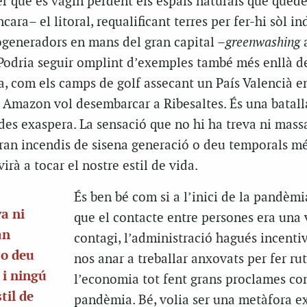
fer que es vagin perdent els espais naturals que qued
ara– el litoral, requalificant terres per fer-hi sòl in
rogeneradors en mans del gran capital –
greenwashing
a
. Podria seguir omplint d’exemples també més enllà de
 com els camps de golf assecant un País Valencià en
m Amazon vol desembarcar a Ribesaltes. És una batall
des exaspera. La sensació que no hi ha treva ni mass
ran incendis de sisena generació o deu temporals m
virà a tocar el nostre estil de vida.
És ben bé com si a l’inici de la pandèmi
va ni
que el contacte entre persones era una 
an
contagi, l’administració hagués incentiv
 o deu
nos anar a treballar anxovats per fer rut
 i ningú
l’economia tot fent grans proclames con
til de
pandèmia. Bé, volia ser una metàfora e