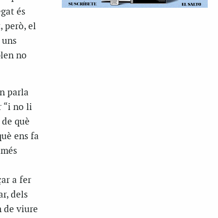
egat és
 però, el
 uns
blen no
n parla
 “i no li
: de què
què ens fa
 més
ar a fer
r, dels
 de viure