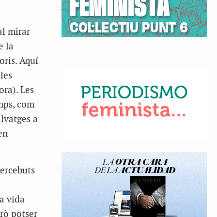
al mirar
e la
oris. Aquí
les
ora). Les
emps, com
lvatges a
en
percebuts
la vida
rò potser