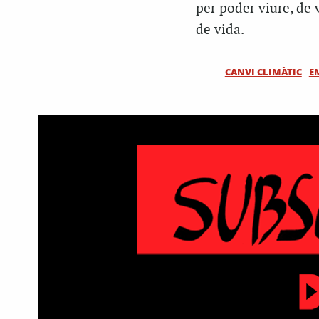
per poder viure, de v
de vida.
CANVI CLIMÀTIC
E