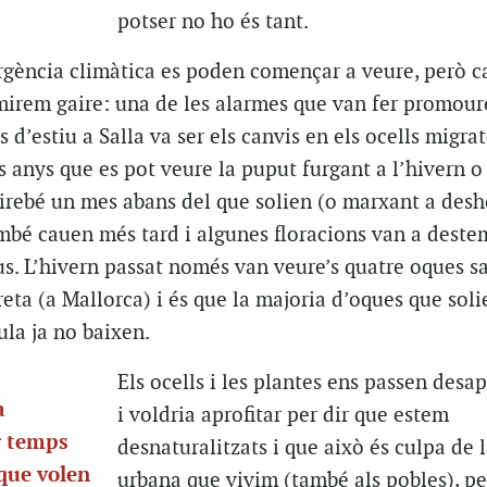
potser no ho és tant.
rgència climàtica es poden començar a veure, però c
mirem gaire: una de les alarmes que van fer promour
 d’estiu a Salla va ser els canvis en els ocells migrat
ts anys que es pot veure la puput furgant a l’hivern o 
irebé un mes abans del que solien (o marxant a desh
ambé cauen més tard i algunes floracions van a dest
s. L’hivern passat només van veure’s quatre oques sa
ereta (a Mallorca) i és que la majoria d’oques que soli
ula ja no baixen.
Els ocells i les plantes ens passen desa
a
i voldria aprofitar per dir que estem
r temps
desnaturalitzats i que això és culpa de 
 que volen
urbana que vivim (també als pobles), pe