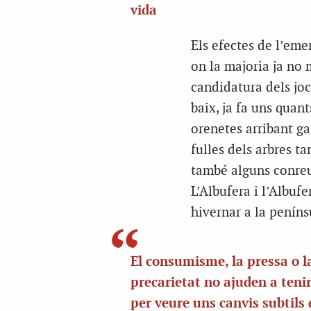
vida
Els efectes de l’eme
on la majoria ja no 
candidatura dels jocs
baix, ja fa uns quan
orenetes arribant ga
fulles dels arbres t
també alguns conreu
L’Albufera i l’Albuf
hivernar a la peníns
El consumisme, la pressa o l
precarietat no ajuden a teni
per veure uns canvis subtils