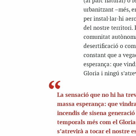
(al parc natural) o 
urbanitzant –més, enc
per instal·lar-hi ae
del nostre territori
comunitat autònoma,
desertificació o co
constant que a vega
esperança: que vind
Gloria i ningú s’atre
La sensació que no hi ha tre
massa esperança: que vindr
incendis de sisena generació
temporals més com el Gloria
s’atrevirà a tocar el nostre es