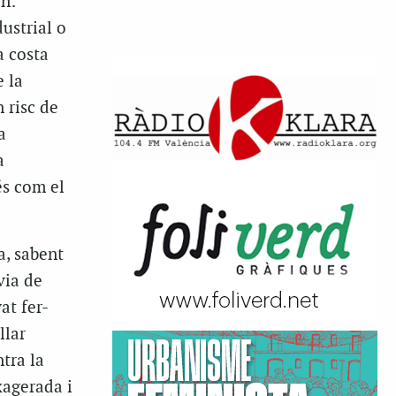
en:
dustrial o
 costa
 la
 risc de
a
a
és com el
a, sabent
via de
at fer-
llar
tra la
xagerada i