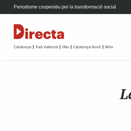
Periodisme cooperatiu per la transformació social
Catalunya
País Valencià
Illes
Catalunya Nord
Món
L