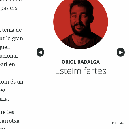
 pas els
n tema de
ut la gran
quell
Anterior
◀︎
Sigu
▶︎
tucional
ORIOL RADALGA
eari en
Esteim fartes
 com és un
les
ria.
re les
Garrotxa
Publicitat