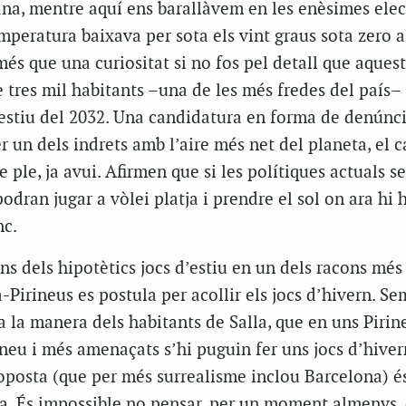
na, mentre aquí ens barallàvem en les enèsimes ele
peratura baixava per sota els vint graus sota zero a 
més que una curiositat si no fos pel detall que aquest
 tres mil habitants –una de les més fredes del país– 
’estiu del 2032. Una candidatura en forma de denúnc
er un dels indrets amb l’aire més net del planeta, el c
e ple, ja avui. Afirmen que si les polítiques actuals 
odran jugar a vòlei platja i prendre el sol on ara hi 
nc.
 dels hipotètics jocs d’estiu en un dels racons més
-Pirineus es postula per acollir els jocs d’hivern. Se
a la manera dels habitants de Salla, que en uns Piri
eu i més amenaçats s’hi puguin fer uns jocs d’hiver
roposta (que per més surrealisme inclou Barcelona) é
a. És impossible no pensar, per un moment almenys, 