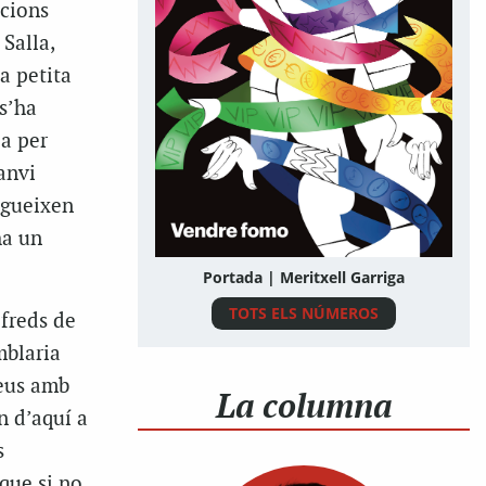
ccions
Salla,
a petita
s’ha
ia per
anvi
segueixen
ha un
Portada | Meritxell Garriga
TOTS ELS NÚMEROS
 freds de
mblaria
neus amb
La columna
n d’aquí a
s
que si no