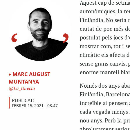
Aquest cap de setma
autonòmiques, la tem
Finlàndia. No seria 
ciutat de poc més de
postulat pels jocs d
mostrar com, tot i s
climàtic els afecta d
sense grans canvis, p
enorme mantell bla
MARC AUGUST
MUNTANYA
Només dos anys abans
La_Directa
Finlàndia, Barcelona
PUBLICAT:
increïble si pensem 
FEBRER 15, 2021 - 08:47
cada vegada menys n
nou anys. Però la p
absolutament serios