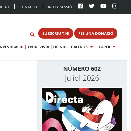
CIA’T
CONTACTE
INICIA SESSIÓ
SUBSCRIU-T'HI
FES UNA DONACIÓ
INVESTIGACIÓ
ENTREVISTA
OPINIÓ
GALERIES
PAPER
NÚMERO 602
Juliol 2026