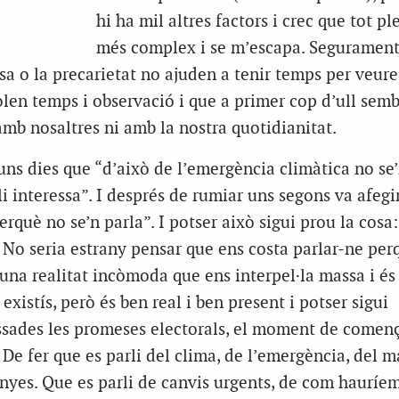
hi ha mil altres factors i crec que tot pl
més complex i se m’escapa. Segurament,
a o la precarietat no ajuden a tenir temps per veure
olen temps i observació i que a primer cop d’ull sem
 amb nosaltres ni amb la nostra quotidianitat.
ns dies que “d’això de l’emergència climàtica no se’
i interessa”. I després de rumiar uns segons va afegir
erquè no se’n parla”. I potser això sigui prou la cosa
. No seria estrany pensar que ens costa parlar-ne per
una realitat incòmoda que ens interpel·la massa i és
 existís, però és ben real i ben present i potser sigui
ssades les promeses electorals, el moment de començ
 De fer que es parli del clima, de l’emergència, del ma
nyes. Que es parli de canvis urgents, de com hauríem