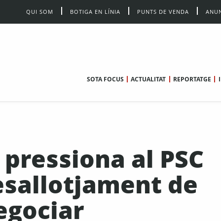
QUI SOM
BOTIGA EN LÍNIA
PUNTS DE VENDA
ANUN
SOTA FOCUS
ACTUALITAT
REPORTATGE
 pressiona al PSC
esallotjament de
negociar