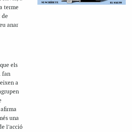
 a terme
t de
deu anar
 que els
i fan
ueixen a
 agrupen
e
 afirma
omés una
de l’acció