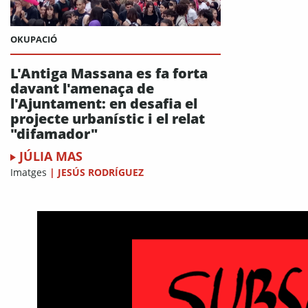
OKUPACIÓ
L'Antiga Massana es fa forta
davant l'amenaça de
l'Ajuntament: en desafia el
projecte urbanístic i el relat
"difamador"
JÚLIA MAS
Imatges
|
JESÚS RODRÍGUEZ