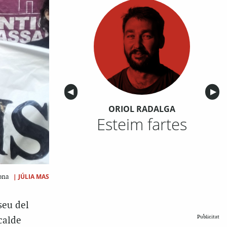
Anterior
◀︎
Sigu
▶︎
ORIOL RADALGA
Esteim fartes
|
JÚLIA MAS
lona
seu del
Publicitat
calde