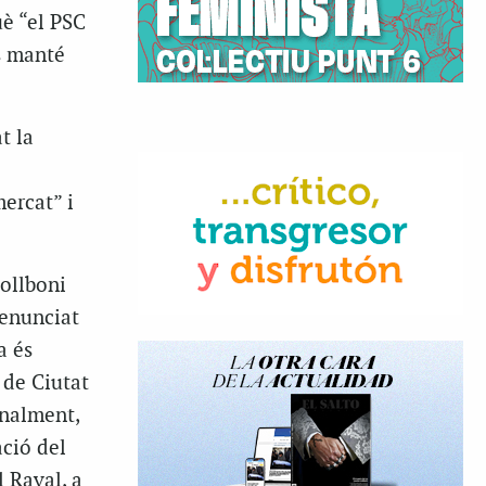
uè “el PSC
s manté
t la
mercat” i
ollboni
denunciat
a és
 de Ciutat
inalment,
ació del
l Raval, a