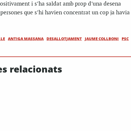
positivament i s’ha saldat amb prop d’una desena
 persones que s’hi havien concentrat un cop ja havia 
LLE
ANTIGA MASSANA
DESALLOTJAMENT
JAUME COLLBONI
PSC
es relacionats