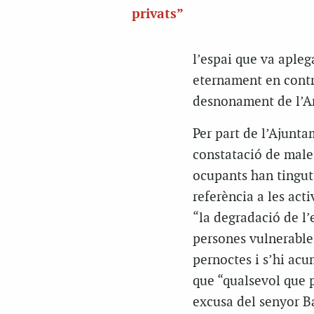
privats”
l’espai que va apleg
eternament en contra
desnonament de l’An
Per part de l’Ajunta
constatació de males
ocupants han tingut 
referència a les act
“la degradació de l’
persones vulnerable
pernoctes i s’hi acu
que “qualsevol que p
excusa del senyor Bat