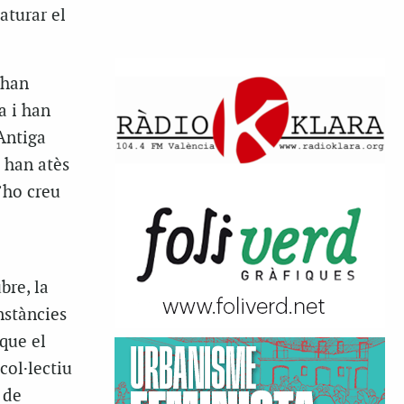
aturar el
 han
a i han
Antiga
 han atès
s’ho creu
bre, la
nstàncies
que el
col·lectiu
 de