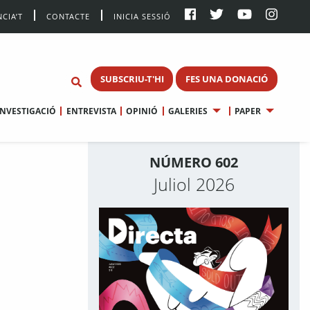
CIA’T
CONTACTE
INICIA SESSIÓ
SUBSCRIU-T'HI
FES UNA DONACIÓ
INVESTIGACIÓ
ENTREVISTA
OPINIÓ
GALERIES
PAPER
NÚMERO 602
Juliol 2026