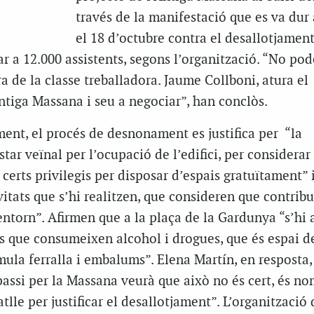
través de la manifestació que es va dur
el 18 d’octubre contra el desallotjamen
ar a 12.000 assistents, segons l’organització. “No po
 de la classe treballadora. Jaume Collboni, atura el
tiga Massana i seu a negociar”, han conclòs.
ment, el procés de desnonament es justifica per “la
tar veïnal per l’ocupació de l’edifici, per considerar
certs privilegis per disposar d’espais gratuïtament” 
ivitats que s’hi realitzen, que consideren que contrib
entorn”. Afirmen que a la plaça de la Gardunya “s’hi
s que consumeixen alcohol i drogues, que és espai d
mula ferralla i embalums”. Elena Martín, en resposta,
assi per la Massana veurà que això no és cert, és n
lle per justificar el desallotjament”. L’organització 