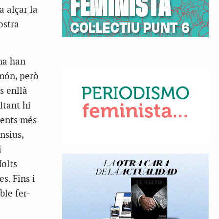
a alçar la
ostra
na han
món, però
s enllà
ltant hi
ments més
nsius,
i
Molts
s. Fins i
ble fer-