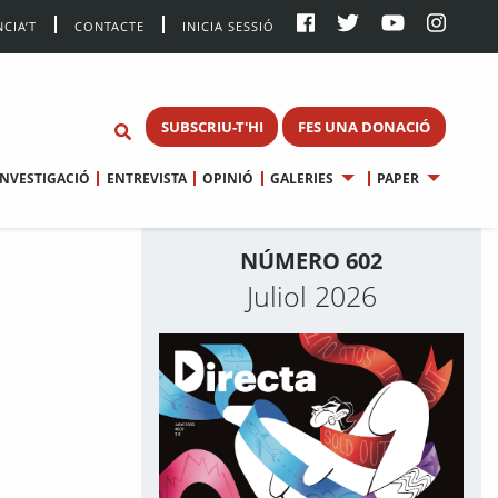
CIA’T
CONTACTE
INICIA SESSIÓ
SUBSCRIU-T'HI
FES UNA DONACIÓ
INVESTIGACIÓ
ENTREVISTA
OPINIÓ
GALERIES
PAPER
NÚMERO 602
Juliol 2026