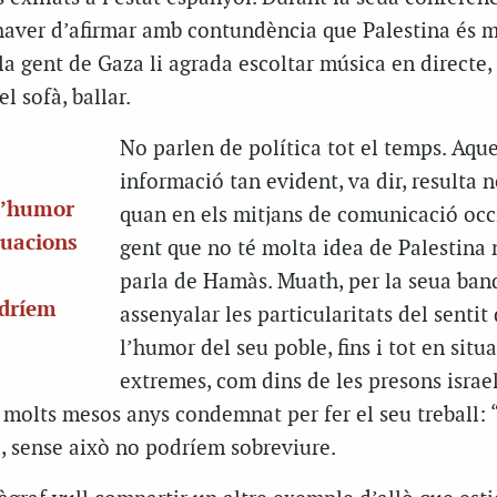
haver d’afirmar amb contundència que Palestina és 
la gent de Gaza li agrada escoltar música en directe, 
l sofà, ballar.
No parlen de política tot el temps. Aqu
informació tan evident, va dir, resulta 
 l’humor
quan en els mitjans de comunicació occ
ituacions
gent que no té molta idea de Palestina
parla de Hamàs. Muath, per la seua ban
odríem
assenyalar les particularitats del sentit
l’humor del seu poble, fins i tot en situ
extremes, com dins de les presons israe
 molts mesos anys condemnat per fer el seu treball: 
, sense això no podríem sobreviure.