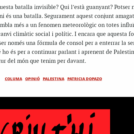
questa batalla invisible? Qui l’està guanyant? Potser 
 ni és una batalla. Segurament aquest conjunt amaga
sembla més a un fenomen meteorològic on totes influ
canvi climàtic social i polític. I encara que aquesta f
ser només una fórmula de consol per a enterrar la se
ho és per a continuar parlant i aprenent de Palestin
futur del món que tenim per davant.
COLUMA
OPINIÓ
PALESTINA
PATRICIA DOPAZO