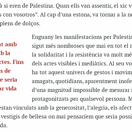
 si eren de Palestina. Quan ells van assentir, el xic v
s con vosotros”. Al cap d’una estona, va tornar a la n
plens de dolços.
Enguany les manifestacions per Palesti
tat amb
sigut més nombroses que mai en tot el 
b la
la solidaritat i la resistència va molt mé
ctes. Fins
dels actes visibles i mediàtics. Al seu vo
is de
ha tot aquest univers de gestos i movi
e seria
amagats, quotidians, aparentment inofe
ar vida
d’una magnitud impossible de mesurar 
protagonitzats per qualsevol persona. 
estan vinculats amb la generositat, l’alegria, els afecte
r vestigis de bellesa on mai pensaríem que seria possi
vida.