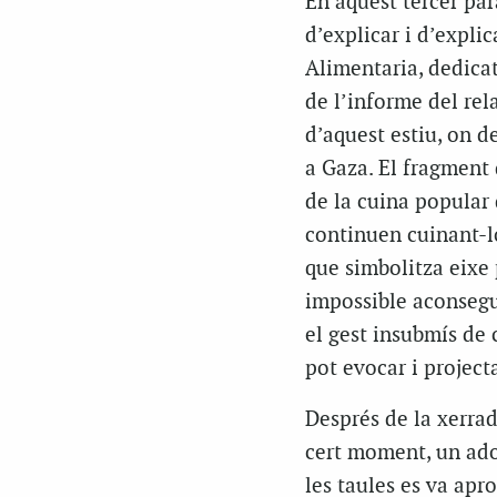
En aquest tercer par
d’explicar i d’expli
Alimentaria, dedicat
de l’informe del rel
d’aquest estiu, on d
a Gaza. El fragment 
de la cuina popular d
continuen cuinant-lo
que simbolitza eixe 
impossible aconseguir
el gest insubmís de 
pot evocar i project
Després de la xerrad
cert moment, un ado
les taules es va apr