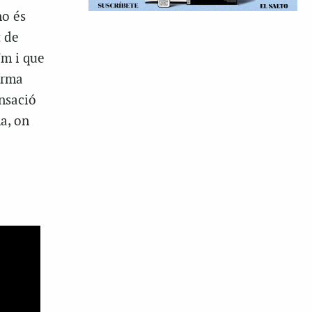
no és
t de
ïm i que
orma
nsació
a, on