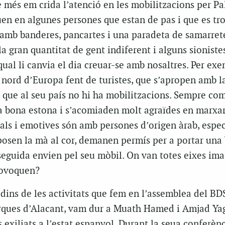
 més em crida l’atenció en les mobilitzacions per Pa
en en algunes persones que estan de pas i que es tr
 amb banderes, pancartes i una paradeta de samarrete
la gran quantitat de gent indiferent i alguns sionistes
 qual li canvia el dia creuar-se amb nosaltres. Per ex
i nord d’Europa fent de turistes, que s’apropen amb l
n que al seu país no hi ha mobilitzacions. Sempre co
a bona estona i s’acomiaden molt agraïdes en marxar.
als i emotives són amb persones d’origen àrab, espe
posen la mà al cor, demanen permís per a portar una 
seguida envien pel seu mòbil. On van totes eixes ima
rovoquen?
 dins de les activitats que fem en l’assemblea del BD
rques d’Alacant, vam dur a Muath Hamed i Amjad Yag
 exiliats a l’estat espanyol. Durant la seua conferènc