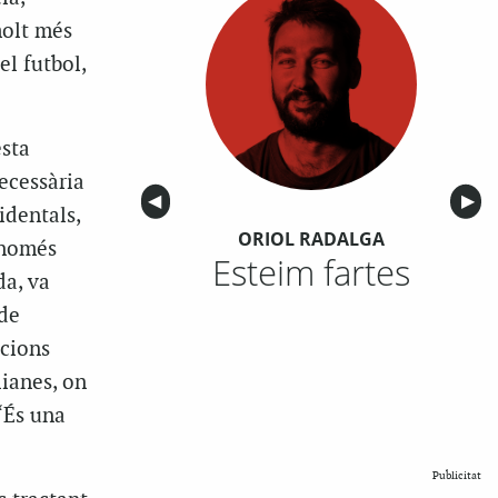
molt més
el futbol,
esta
necessària
Anterior
◀︎
Sigu
▶︎
identals,
ORIOL RADALGA
 només
Esteim fartes
da, va
 de
acions
lianes, on
“És una
Publicitat