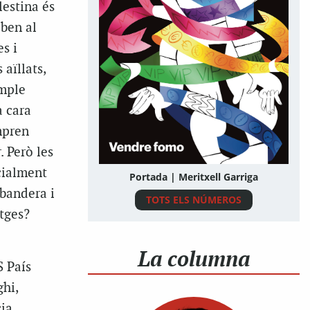
lestina és
oben al
s i
 aïllats,
emple
a cara
mpren
 Però les
cialment
Portada | Meritxell Garriga
bandera i
TOTS ELS NÚMEROS
tges?
La columna
S País
hi,
ia,