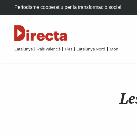
Periodisme cooperatiu per la transformació social
Catalunya
País Valencià
Illes
Catalunya Nord
Món
Le