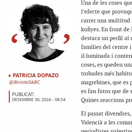
Una de les coses que
l’efecte que provoqu
carrer una multitud
kufiyes. En front de 
destaca un perfil al
famílies del centre 
il·luminada i conte
coses, es queden un
trobades més habitu
PATRICIA DOPAZO
magrebines, que es 
RevistaSABC
es fan fotos que de 
PUBLICAT:
DESEMBRE 30, 2024 - 08:54
Quines reaccions p
El passat divendres,
Valencià a les coma
periodistes palestins