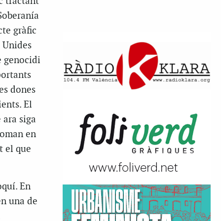
c tractant
 Soberanía
te gràfic
s Unides
e genocidi
portants
les dones
ents. El
 ara siga
 roman en
t el que
oquí. En
en una de
a