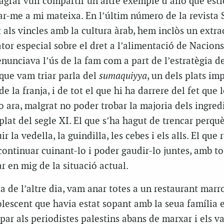
àgraf vull compartir un altre exemple d’allò que esti
car-me a mi mateixa. En l’últim número de la revista
 als vincles amb la cultura àrab, hem inclòs un extrac
ator especial sobre el dret a l’alimentació de Nacion
enunciava l’ús de la fam com a part de l’estratègia d
que vam triar parla del
sumaquiyya
, un dels plats im
e la franja, i de tot el que hi ha darrere del fet que 
 ara, malgrat no poder trobar la majoria dels ingredi
plat del segle XI. El que s’ha hagut de trencar perquè
 la vedella, la guindilla, les cebes i els alls. El que
continuar cuinant-lo i poder gaudir-lo juntes, amb to
ar en mig de la situació actual.
a de l’altre dia, vam anar totes a un restaurant marr
lescent que havia estat sopant amb la seua família 
opar als periodistes palestins abans de marxar i els v