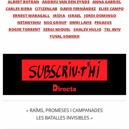
ALBERT BOTRAN
ANDREU VAN DEN EYNDE
ANNA GABRIEL
CARLES RIERA
CITIZENLAB
DAVID FERNÀNDEZ
ELIES CAMPO
ERNEST MARAGALL
IRÍDIA
ISRAEL
JORDI DOMINGO
NETANYAHU
NSO GROUP
OMRI LAVIE
PEGASUS
ROGER TORRENT
SERGI MIQUEL
SHALEV HULIO
TEL AVIV
YUVAL SOMEKH
RAÏMS, PROMESES I CAMPANADES
«
LES BATALLES INVISIBLES
»