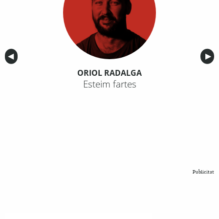
Anterior
◀︎
Sig
▶︎
ORIOL RADALGA
Esteim fartes
Publicitat