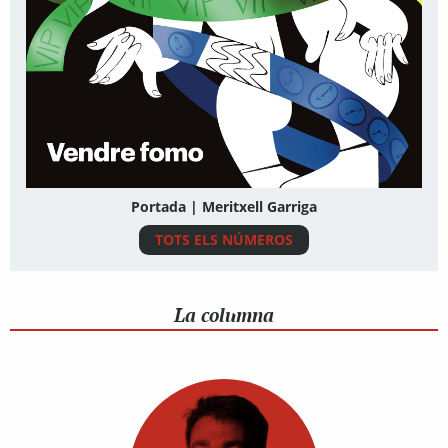
Portada | Meritxell Garriga
TOTS ELS NÚMEROS
La columna