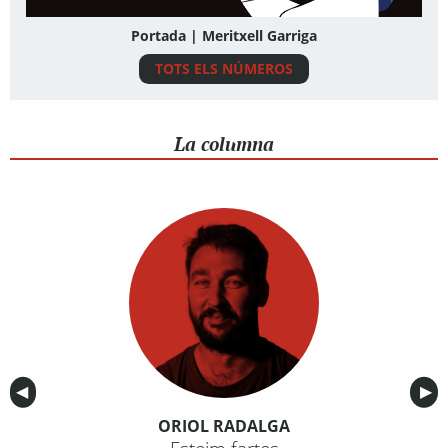
Portada | Meritxell Garriga
TOTS ELS NÚMEROS
La columna
Anterior
◀︎
Sig
▶︎
ORIOL RADALGA