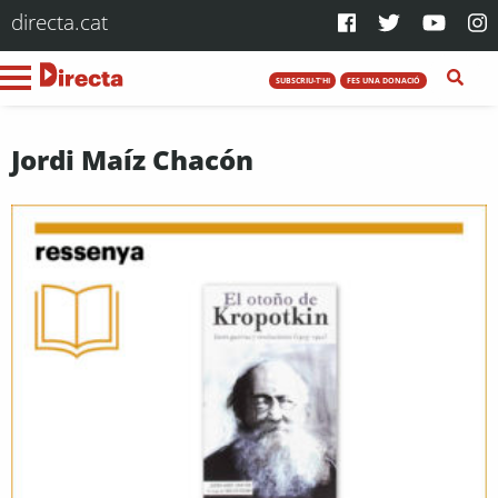
directa.cat
SUBSCRIU-T'HI
FES UNA DONACIÓ
Jordi Maíz Chacón