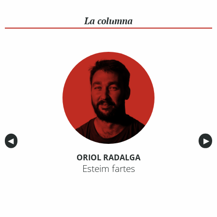
La columna
Anterior
◀︎
Sig
▶︎
ORIOL RADALGA
Esteim fartes