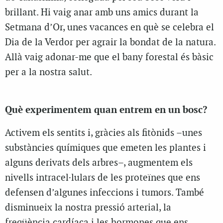
brillant. Hi vaig anar amb uns amics durant la
Setmana d’Or, unes vacances en què se celebra el
Dia de la Verdor per agrair la bondat de la natura.
Allà vaig adonar-me que el bany forestal és bàsic
per a la nostra salut.
Què experimentem quan entrem en un bosc?
Activem els sentits i, gràcies als fitònids –unes
substàncies químiques que emeten les plantes i
alguns derivats dels arbres–, augmentem els
nivells intracel·lulars de les proteïnes que ens
defensen d’algunes infeccions i tumors. També
disminueix la nostra pressió arterial, la
freqüència cardíaca i les hormones que ens