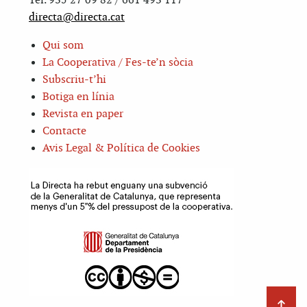
Tel. 935 27 09 82 / 661 493 117
directa@directa.cat
Qui som
La Cooperativa / Fes-te’n sòcia
Subscriu-t’hi
Botiga en línia
Revista en paper
Contacte
Avis Legal & Política de Cookies