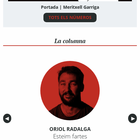
Portada | Meritxell Garriga
TOTS ELS NÚMEROS
La columna
Anterior
◀︎
Sig
▶︎
ORIOL RADALGA
Esteim fartes