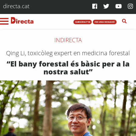
directa.cat
SUBSCRIU-T'HI
FES UNA DONACIÓ
INDIRECTA
Qing Li, toxicòleg expert en medicina forestal
“El bany forestal és bàsic per a la
nostra salut”