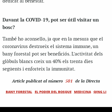
dedicat al benestar.
Davant la COVID-19, pot ser útil visitar un
bosc?
També ho aconsello, ja que en la mesura que el
coronavirus destrueix el sistema immune, un
bany forestal pot ser beneficiós. L’activitat dels
glòbuls blancs creix un 40% els trenta dies
següents i enforteix la immunitat.
Article
publicat al número
501
de la Directa
BANY FORESTAL
EL PODER DEL BOSQUE
MEDICINA
QING LI