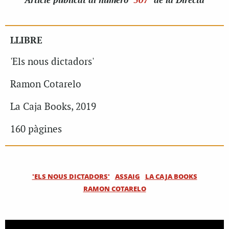
Article
publicat al número
507
de la Directa
LLIBRE
'Els nous dictadors'
Ramon Cotarelo
La Caja Books, 2019
160 pàgines
'ELS NOUS DICTADORS'
ASSAIG
LA CAJA BOOKS
RAMON COTARELO