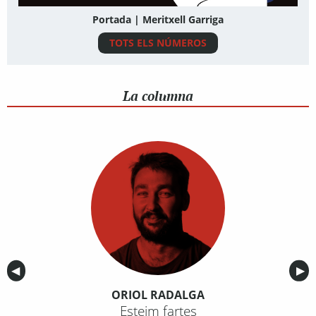
Portada | Meritxell Garriga
TOTS ELS NÚMEROS
La columna
Anterior
◀︎
Sig
▶︎
ORIOL RADALGA
Esteim fartes