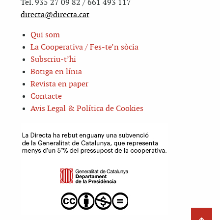
Tel. 935 27 09 82 / 661 493 117
directa@directa.cat
Qui som
La Cooperativa / Fes-te’n sòcia
Subscriu-t’hi
Botiga en línia
Revista en paper
Contacte
Avis Legal & Política de Cookies