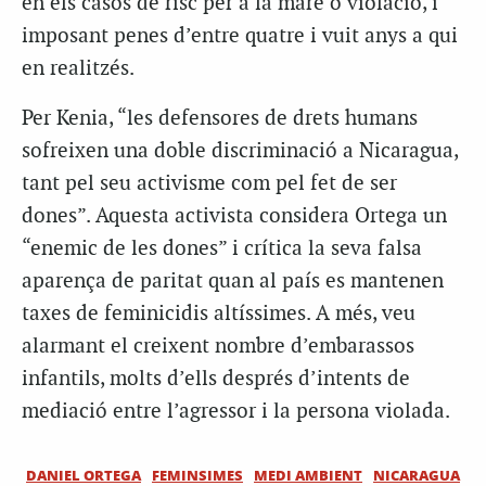
en els casos de risc per a la mare o violació, i
imposant penes d’entre quatre i vuit anys a qui
en realitzés.
Per Kenia, “les defensores de drets humans
sofreixen una doble discriminació a Nicaragua,
tant pel seu activisme com pel fet de ser
dones”. Aquesta activista considera Ortega un
“enemic de les dones” i crítica la seva falsa
aparença de paritat quan al país es mantenen
taxes de feminicidis altíssimes. A més, veu
alarmant el creixent nombre d’embarassos
infantils, molts d’ells després d’intents de
mediació entre l’agressor i la persona violada.
DANIEL ORTEGA
FEMINSIMES
MEDI AMBIENT
NICARAGUA