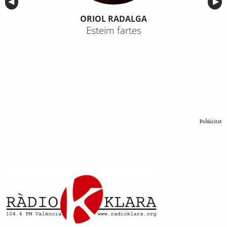
Anterior
◀︎
Sig
▶︎
ORIOL RADALGA
Esteim fartes
Publicitat