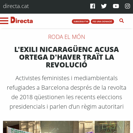
directa.cat
SUBSCRIU-T'HI
FES UNA DONACIÓ
RODA EL MÓN
L'EXILI NICARAGÜENC ACUSA
ORTEGA D'HAVER TRAÏT LA
REVOLUCIÓ
Activistes feministes i mediambientals
refugiades a Barcelona després de la revolta
de 2018 qüestionen les recents eleccions
presidencials i parlen d’un règim autoritari