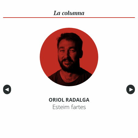
La columna
Anterior
◀︎
Sig
▶︎
ORIOL RADALGA
Esteim fartes