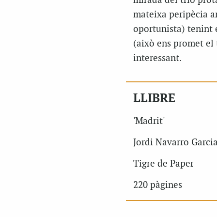
mirada del trio pro
mateixa peripècia ar
oportunista) tenint 
(això ens promet el 
interessant.
LLIBRE
'Madrit'
Jordi Navarro Garci
Tigre de Paper
220 pàgines