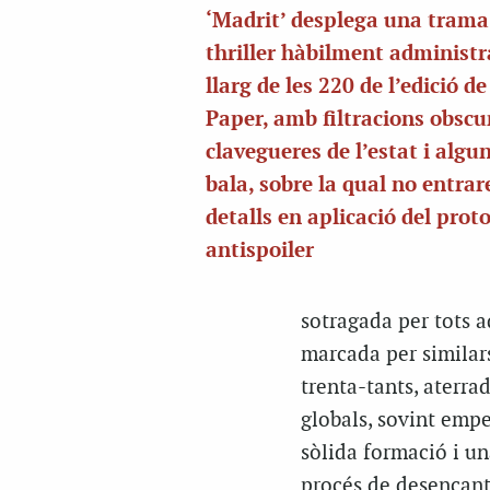
‘Madrit’ desplega una trama
thriller hàbilment administr
llarg de les 220 de l’edició d
Paper, amb filtracions obscu
clavegueres de l’estat i algun
bala, sobre la qual no entra
detalls en aplicació del prot
antispoiler
sotragada per tots a
marcada per similars
trenta-tants, aterra
globals, sovint empe
sòlida formació i un
procés de desencant