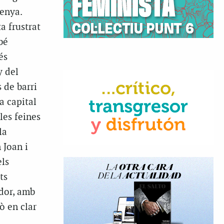
lenya.
a frustrat
bé
és
y del
 de barri
a capital
les feines
la
 Joan i
els
ts
ador, amb
ò en clar