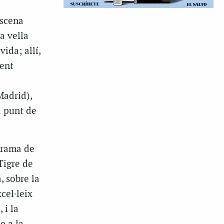
escena
a vella
ida; allí,
ment
Madrid),
a punt de
trama de
Tigre de
, sobre la
cel·leix
 i la