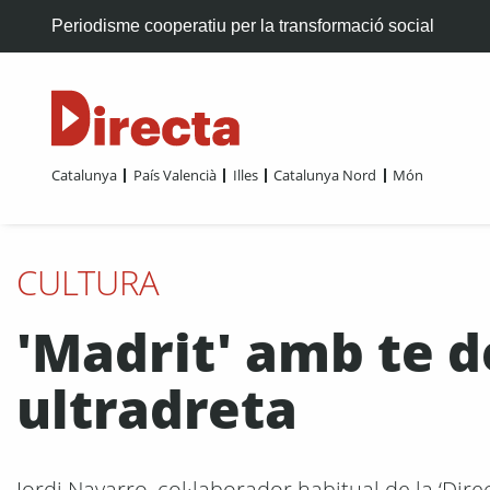
Periodisme cooperatiu per la transformació social
Catalunya
País Valencià
Illes
Catalunya Nord
Món
CULTURA
'Madrit' amb te d
ultradreta
Jordi Navarro, col·laborador habitual de la ‘Dire