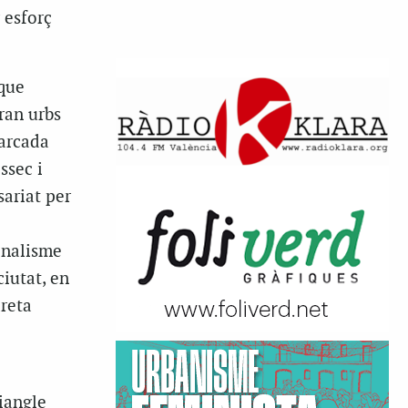
 esforç
 que
ran urbs
marcada
ssec i
sariat per
onalisme
iutat, en
dreta
riangle