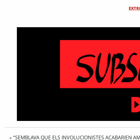
EXTR
“SEMBLAVA QUE ELS INVOLUCIONISTES ACABARIEN AM
«