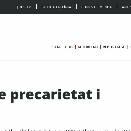
QUI SOM
BOTIGA EN LÍNIA
PUNTS DE VENDA
ANUN
SOTA FOCUS
ACTUALITAT
REPORTATGE
e precarietat i
cta’ des de la capital espanyola, debuta en el cam