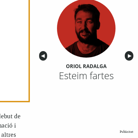
Anterior
◀︎
Sigu
▶︎
ORIOL RADALGA
Esteim fartes
debut de
mació i
Publicitat
 altres