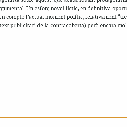
tagonista sobre aquest, que acaba robant protagonism
gumental. Un esforç novel·lístic, en definitiva oport
en compte l’actual moment polític, relativament “tr
text publicitari de la contracoberta) però encara mo
a