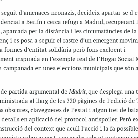
n seguit d’amenaces neonazis, decideix apartar-se d’
encial a Berlín i cerca refugi a Madrid, recuperant l
aparcada per la distància i les circumstàncies de la v
venç i es posa a seguir el rastre d’un emergent movi
a formes d’entitat solidària però fons excloent i
ament inspirada en l’exemple real de l’Hogar Social 
la campanada en unes eleccions municipals que són 
t de partida argumental de
Madrit
, que desplega una 
inistrada al llarg de les 220 pàgines de l’edició de 
s obscures, clavegueres de l’estat i algun tret de bala
detalls en aplicació del protocol antispoiler. Però ex
trucció del context que acull l’acció i la fa possible,