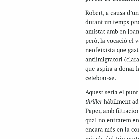
Robert, a causa d’u
durant un temps prud
amistat amb en Joan, 
però, la vocació el 
neofeixista que gast
antiimigratori (clar
que aspira a donar 
celebrar-se.
Aquest seria el pun
thriller
hàbilment adm
Paper, amb filtracion
qual no entrarem en 
encara més en la cons