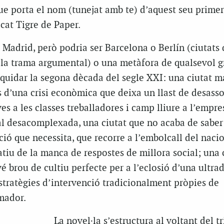
que porta el nom (tunejat amb te) d’aquest seu primer
icat Tigre de Paper.
s Madrid, però podria ser Barcelona o Berlín (ciutats
la trama argumental) o una metàfora de qualsevol g
iquidar la segona dècada del segle XXI: una ciutat 
ls d’una crisi econòmica que deixa un llast de desasso
s a les classes treballadores i camp lliure a l’empre
ral desacomplexada, una ciutat que no acaba de saber
ió que necessita, que recorre a l’embolcall del naci
atiu de la manca de respostes de millora social; una c
vé brou de cultiu perfecte per a l’eclosió d’una ultra
stratègies d’intervenció tradicionalment pròpies de
mador.
La novel·la s’estructura al voltant del t