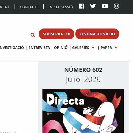
CIA’T
CONTACTE
INICIA SESSIÓ
SUBSCRIU-T'HI
FES UNA DONACIÓ
INVESTIGACIÓ
ENTREVISTA
OPINIÓ
GALERIES
PAPER
NÚMERO 602
Juliol 2026
p de la