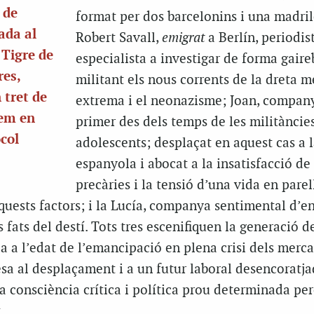
 de
format per dos barcelonins i una madri
ada al
Robert Savall,
emigrat
a Berlín, periodist
e Tigre de
especialista a investigar de forma gaire
res,
militant els nous corrents de la dreta m
 tret de
extrema i el neonazisme; Joan, compan
rem en
primer des dels temps de les militàncies
ocol
adolescents; desplaçat en aquest cas a l
espanyola i abocat a la insatisfacció de 
precàries i la tensió d’una vida en parel
quests factors; i la Lucía, companya sentimental d’en
 fats del destí. Tots tres escenifiquen la generació d
da a l’edat de l’emancipació en plena crisi dels merca
sa al desplaçament i a un futur laboral desencoratj
a consciència crítica i política prou determinada per
.