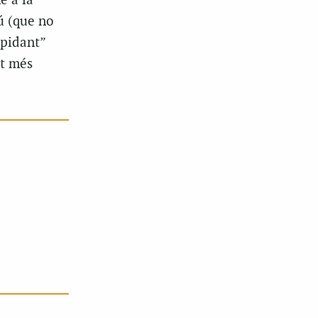
e a la
ú (que no
epidant”
lt més