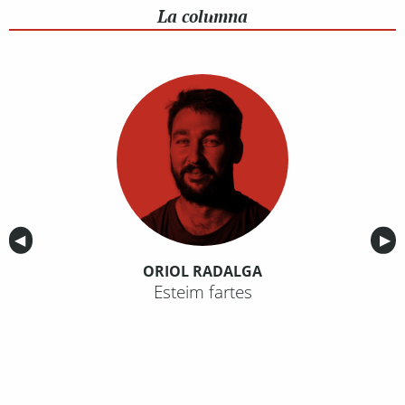
La columna
Anterior
◀︎
Sig
▶︎
ORIOL RADALGA
Esteim fartes