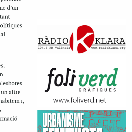
tme d’un
tant
olítiques
pai
s,
en
aleshores
un altre
habitem i,
s
ormació