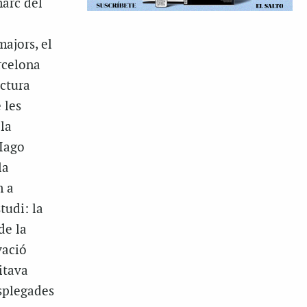
marc del
ajors, el
rcelona
ectura
 les
la
 Iago
la
m a
tudi: la
de la
vació
itava
splegades