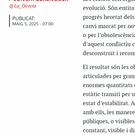
La_Directa
evolució. Són entita
progrés heretat dels
PUBLICAT:
MAIG 5, 2025 - 07:00
canvi marcat per nov
o per l’obsolescènci
d’aquest conflictiu c
desconstruït i recons
El resultat són les o
articulades per gra
enormes quantitats d
estàtic transiti pe
estat d’estabilitat.
amb ells, les manere
públiques, o visible
constant, visible i 