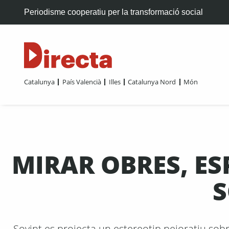
Periodisme cooperatiu per la transformació social
Catalunya
País Valencià
Illes
Catalunya Nord
Món
MIRAR OBRES, ES
S
Sovint es projecta un estereotip pejoratiu sobr