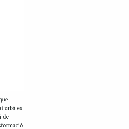
 que
ai urbà es
i de
nsformació