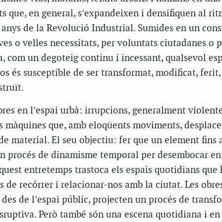
ts que, en general, s’expandeixen i densifiquen al ri
 anys de la Revolució Industrial. Sumides en un cons
es o velles necessitats, per voluntats ciutadanes o p
a, com un degoteig continu i incessant, qualsevol es
os és susceptible de ser transformat, modificat, ferit,
truït.
bres en l’espai urbà: irrupcions, generalment violente
ns màquines que, amb eloqüents moviments, desplac
e material. El seu objectiu: fer que un element fins 
r un procés de dinamisme temporal per desembocar en 
 Aquest entretemps trastoca els espais quotidians que 
s de recórrer i relacionar-nos amb la ciutat. Les obre
s des de l’espai públic, projecten un procés de transf
disruptiva. Però també són una escena quotidiana i en