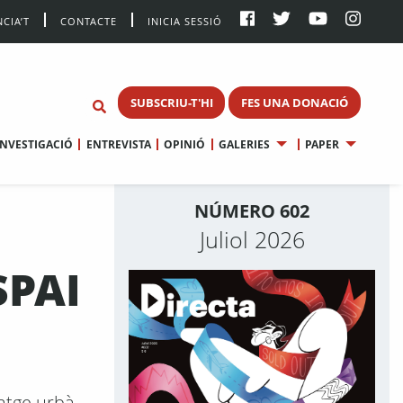
CIA’T
CONTACTE
INICIA SESSIÓ
SUBSCRIU-T'HI
FES UNA DONACIÓ
INVESTIGACIÓ
ENTREVISTA
OPINIÓ
GALERIES
PAPER
NÚMERO 602
Juliol 2026
SPAI
atge urbà,