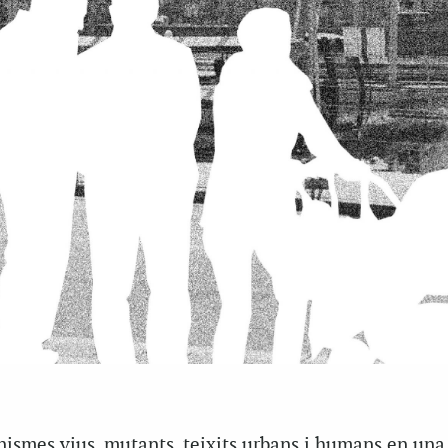
nismes vius, mutants, teixits urbans i humans en un