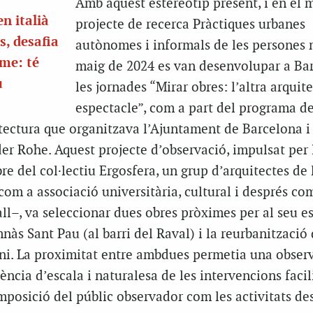
Amb aquest estereotip present, i en el 
n italià
projecte de recerca Pràctiques urbanes
s, desafia
autònomes i informals de les persones m
sme: té
maig de 2024 es van desenvolupar a Ba
u
les jornades “Mirar obres: l’altra arquit
espectacle”, com a part del programa de
tectura que organitzava l’Ajuntament de Barcelona i 
er Rohe. Aquest projecte d’observació, impulsat per
 del col·lectiu Ergosfera, un grup d’arquitectes de 
om a associació universitària, cultural i després co
ll–, va seleccionar dues obres pròximes per al seu es
nàs Sant Pau (al barri del Raval) i la reurbanització 
i. La proximitat entre ambdues permetia una obser
rència d’escala i naturalesa de les intervencions facil
mposició del públic observador com les activitats de