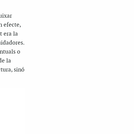
uixar
n efecte,
t era la
uidadores.
ntuals o
de la
tura, sinó