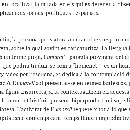
 en focalitzar la mirada en els qui es detenen a obser
licacions socials, polítiques i espacials.
ectiu, la persona que s’atura a mirar obres respon a u
ta, sobre la qual sovint es caricaturitza. La llengua 
b un terme propi, l’
umarell
–paraula provinent del di
a, que podria traduir-se com a “homenet”– és un home
afades per l’esquena, es dedica a la contemplació d
ció. L’
umarell
sol presentar-se en termes burlescos, 
na figura insurrecta, si la contextualitzem en aquesta
 el i moment històric present, hiperproductiu i supedi
atesa. L’activitat de l’
umarell
requereix tot allò que 
capitalisme contemporani: temps lliure i improductivi