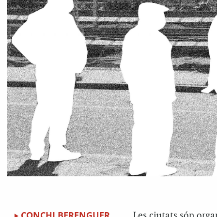
CONCHI BERENGUER
Les ciutats són orga