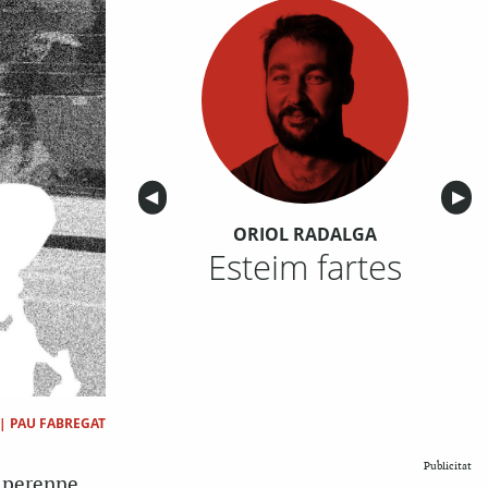
Anterior
◀︎
Sigu
▶︎
ORIOL RADALGA
Esteim fartes
|
PAU FABREGAT
Publicitat
a perenne