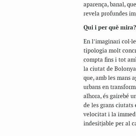
aparença, banal, que
revela profundes imp
Qui i per què mira?
En l’imaginari col·l
tipologia molt concre
compta fins i tot am
la ciutat de Bolony
que, amb les mans ag
urbans en transforma
alhora, és gairebé u
de les grans ciutats
velocitat i la immedi
indesitjable per al 