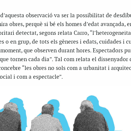
 d’aquesta observació va ser la possibilitat de desdib
mira obres, perquè si bé els homes d’edat avançada, e
oritari detectat, segons relata Carro, “l’heterogeneïta
s o en grup, de tots els gèneres i edats, cuidades i c
 moment, que observen durant hores. Espectadors pu
s que tornen cada dia”. Tal com relata el dissenyador 
concebre “les obres no sols com a urbanitat i arquitec
cial i com a espectacle”.