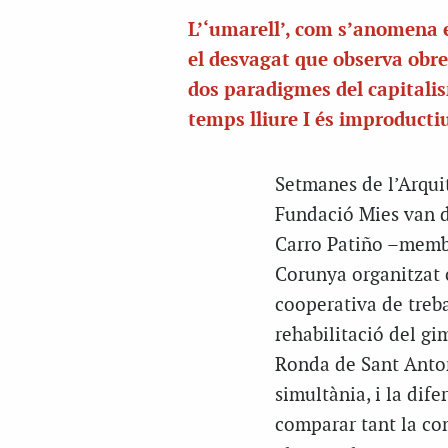
L’‘umarell’, com s’anomena e
el desvagat que observa obre
dos paradigmes del capitali
temps lliure I és improducti
Setmanes de l’Arqui
Fundació Mies van d
Carro Patiño –membre
Corunya organitzat c
cooperativa de treba
rehabilitació del gim
Ronda de Sant Anton
simultània, i la dife
comparar tant la co