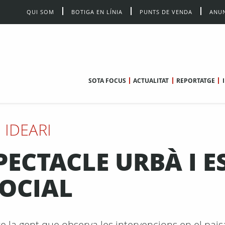
QUI SOM
BOTIGA EN LÍNIA
PUNTS DE VENDA
ANUN
SOTA FOCUS
ACTUALITAT
REPORTATGE
IDEARI
PECTACLE URBÀ I E
OCIAL
e la gent que observa les intervencions en el pais