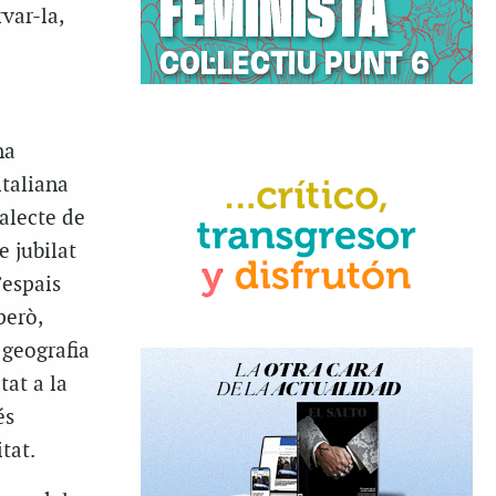
var-la,
na
italiana
alecte de
 jubilat
’espais
però,
 geografia
tat a la
és
tat.