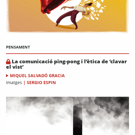
PENSAMENT
La comunicació ping-pong i l’ètica de ‘clavar
el vist’
MIQUEL SALVADÓ GRACIA
Imatges
|
SERGIO ESPIN