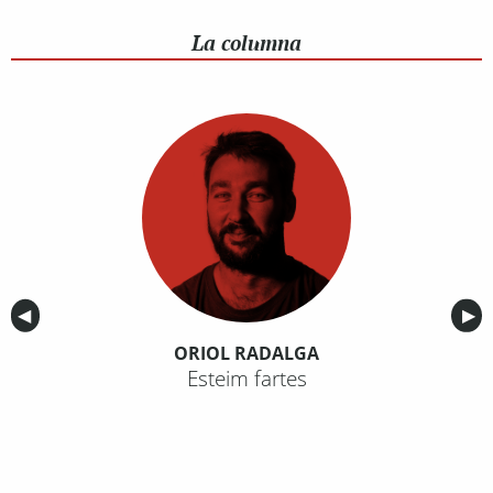
La columna
Anterior
◀︎
Sig
▶︎
ORIOL RADALGA
Esteim fartes