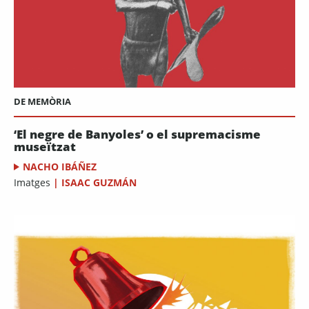
DE MEMÒRIA
‘El negre de Banyoles’ o el supremacisme
museïtzat
NACHO IBÁÑEZ
Imatges
|
ISAAC GUZMÁN