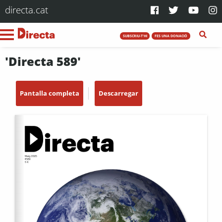
directa.cat
SUBSCRIU-T'HI
FES UNA DONACIÓ
'Directa 589'
Pantalla completa
Descarregar