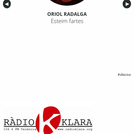
Anterior
◀︎
Sig
▶︎
ORIOL RADALGA
Esteim fartes
Publicitat