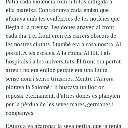
Patia cada violència com si li fos infligida a
ella mateixa. Confrontava cada embat que
albirava amb les evidències de les notícies que
llegia a la premsa. Les dones anaven al front
cada dia. I el front eren els carrers obscurs de
les nostres ciutats. I també era a casa nostra. Al
portal. A les escales. A la cuina. Al llit. I als
hospitals i a les universitats. El front era pertot
arreu i no era enlloc perquè era una lluita
sense nom i sense trinxeres. Mentre l’Aurora
plorava la Salomé i li buscava un lloc on
reposar eternament, d’altres dones es planyien
per la pèrdua de les seves mares, germanes i
companyes.
L’Aurora va acaronar la seva petita, que ja tenia