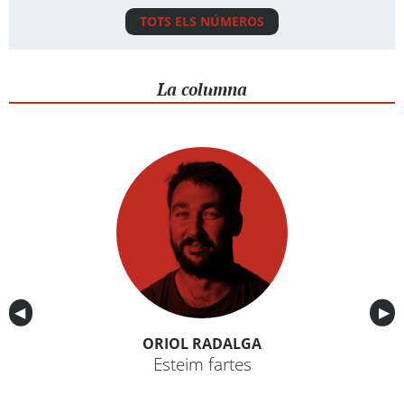
TOTS ELS NÚMEROS
La columna
Anterior
◀︎
Sig
▶︎
ORIOL RADALGA
Esteim fartes