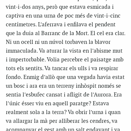
vint-i-dos anys, però que estava esmicada i
captiva en una urna de poc més de vint-i-cinc
centímetres. L’aferrava i enfilava el pendent
que la duia al Barranc de la Mort. El cel era clar.
Ni un ocell ni un núvol torbaven la blavor
immaculada. Va aturar la vista en l’abisme mut
i impertorbable. Volia percebre el paisatge amb
tots els sentits. Va tancar els ulls i va respirar
fondo. Enmig d’allò que una vegada havia estat
un bosc i ara era un terreny inhòspit només se
sentia l’esbufec cansat i afligit de l’Aurora. Era
l’únic ésser viu en aquell paratge? Estava
realment sola a la terra? Va obrir l’urna i quan
va allargar la mà per alliberar les cendres, va
acompanyar el gest amb un salt endavant i va