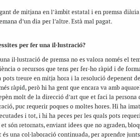
pagant de mitjana en l’àmbit estatal i en premsa diàri
demana d’un dia per l’altre. Està mal pagat.
ssites per fer una il·lustració?
una il·lustració de premsa no es valora només el te
iència o recursos que tens per fer-ho ràpid i de forma
a pots treure en mitja hora i la resolució depenent de
s més ràpid, però hi ha gent que encara va amb aquarel
depèn molt de la direcció d’art que et faci la persona
stració, puc requerir poques o moltes hores. Hi ha ima
cutades i tot, i hi ha peces per les quals pots requer
 et són retornats, enviant idees que no agraden, blo
nt és una col·laboració continuada, per aprendre junts