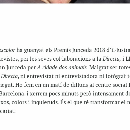
scolor
ha guanyat els Premis Junceda 2018 d’il·lustra
evistes, per les seves col·laboracions a la
Directa,
i L
Gran Junceda per
A
cidade
dos
animais.
Malgrat ser totes
a
Directa
, ni entrevistat ni entrevistadora ni fotògraf 
egut. Ho fem en un matí de dilluns al centre social 
e Barcelona, i xerrem pocs minuts però intensament d
ixos, colors i inquietuds. És el que té transformar el
cariat.