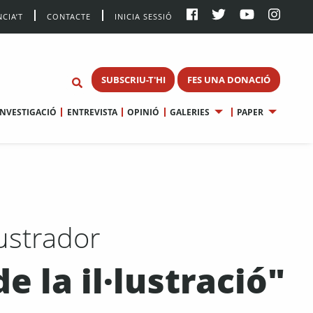
CIA’T
CONTACTE
INICIA SESSIÓ
SUBSCRIU-T'HI
FES UNA DONACIÓ
INVESTIGACIÓ
ENTREVISTA
OPINIÓ
GALERIES
PAPER
lustrador
 la il·lustració"