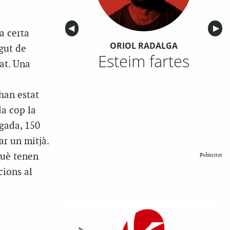
Anterior
◀︎
Sigu
▶︎
a certa
ORIOL RADALGA
ngut de
Esteim fartes
at. Una
han estat
da cop la
agada, 150
ar un mitjà.
rquè tenen
Publicitat
cions al