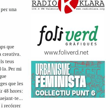
a per una
mps que
 creativa.
ls teus
·la. Per mi
 que
tges que les
ir 48 hores:
quejant-te…
 i recórrer