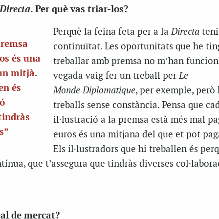
Directa
. Per què vas triar-los?
Perquè la feina feta per a la
Directa
teni
 premsa
continuïtat. Les oportunitats que he ti
os és una
treballar amb premsa no m’han funcion
un mitjà.
vegada vaig fer un treball per
Le
len és
Monde
Diplomatique
, per exemple, però 
ió
treballs sense constància. Pensa que ca
tindràs
il·lustració a la premsa està més mal p
es”
euros és una mitjana del que et pot pag
Els il·lustradors que hi treballen és pe
tínua, que t’assegura que tindràs diverses col·labora
eal de mercat?