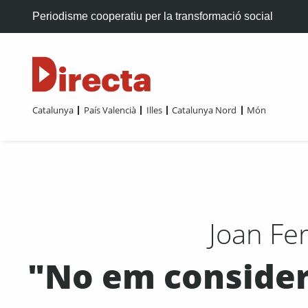
Periodisme cooperatiu per la transformació social
Catalunya
País Valencià
Illes
Catalunya Nord
Món
Joan Fer
"No em considero