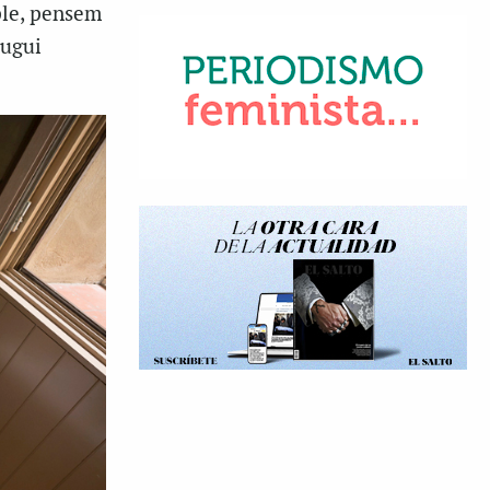
ple, pensem
pugui