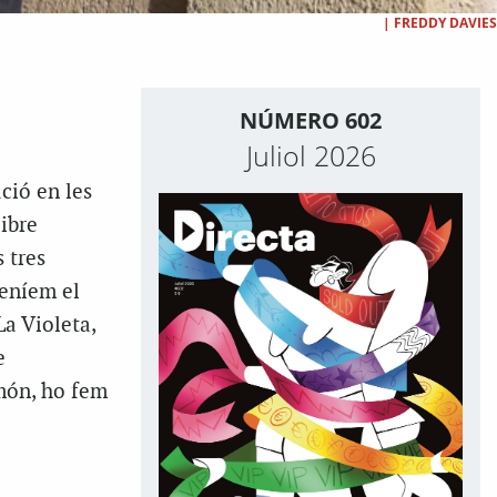
|
FREDDY DAVIES
NÚMERO 602
Juliol 2026
ció en les
libre
 tres
teníem el
La Violeta,
e
 món, ho fem