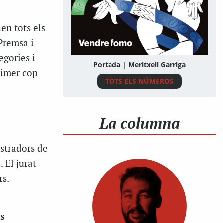
en tots els
 Premsa i
egories i
Portada | Meritxell Garriga
rimer cop
TOTS ELS NÚMEROS
La columna
ustradors de
 El jurat
rs.
es