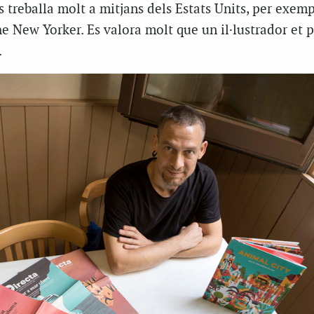
s treballa molt a mitjans dels Estats Units, per exem
he
New
Yorker
. Es valora molt que un il·lustrador et 
.