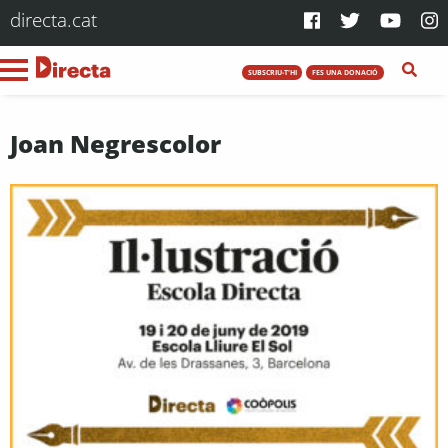
directa.cat
SUBSCRIU-T'HI
FES UNA DONACIÓ
Joan Negrescolor