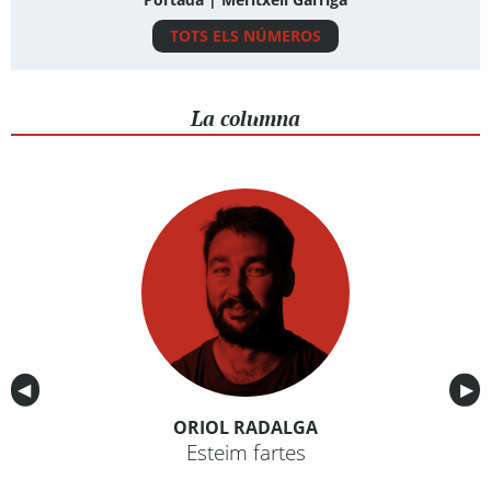
TOTS ELS NÚMEROS
La columna
Anterior
◀︎
Sig
▶︎
ORIOL RADALGA
Esteim fartes