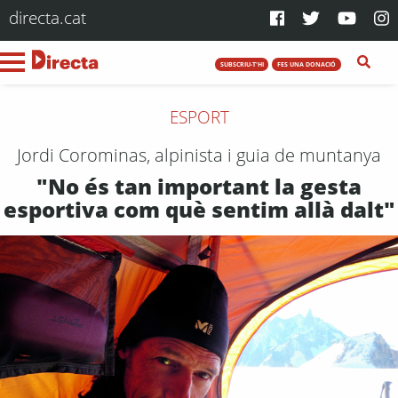
directa.cat
SUBSCRIU-T'HI
FES UNA DONACIÓ
ESPORT
Jordi Corominas, alpinista i guia de muntanya
"No és tan important la gesta
esportiva com què sentim allà dalt"