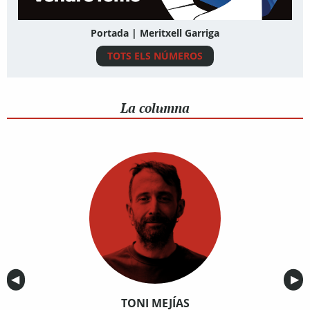
Portada | Meritxell Garriga
TOTS ELS NÚMEROS
La columna
Anterior
◀︎
Sig
▶︎
TONI MEJÍAS