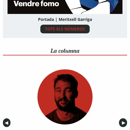
Portada | Meritxell Garriga
TOTS ELS NÚMEROS
La columna
Anterior
◀︎
Sig
▶︎