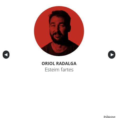
Anterior
◀︎
Sig
▶︎
ORIOL RADALGA
Esteim fartes
Publicitat