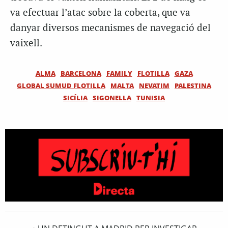
va efectuar l’atac sobre la coberta, que va
danyar diversos mecanismes de navegació del
vaixell.
ALMA
BARCELONA
FAMILY
FLOTILLA
GAZA
GLOBAL SUMUD FLOTILLA
MALTA
NEVATIM
PALESTINA
SICÍLIA
SIGONELLA
TUNISIA