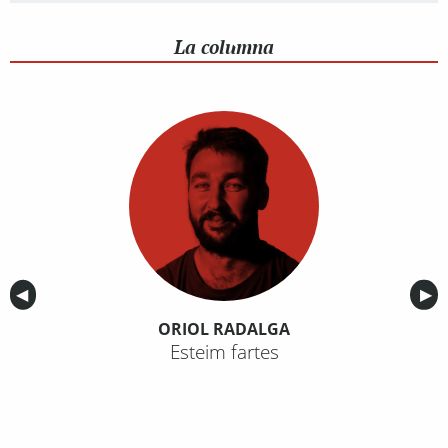
La columna
Anterior
◀︎
Sig
▶︎
ORIOL RADALGA
Esteim fartes