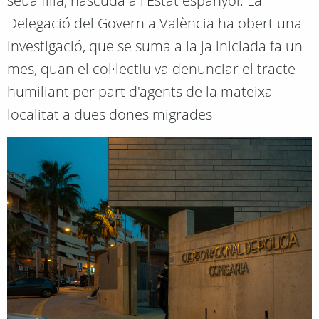
seua filla, nascuda a l'Estat espanyol. La
Delegació del Govern a València ha obert una
investigació, que se suma a la ja iniciada fa un
mes, quan el col·lectiu va denunciar el tracte
humiliant per part d'agents de la mateixa
localitat a dues dones migrades