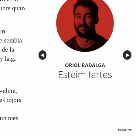
tubre quan
un
re sembla
 de la
Anterior
◀︎
Sigu
▶︎
y hagi
ORIOL RADALGA
Esteim fartes
evident,
es rojors
s un mes
Publicitat