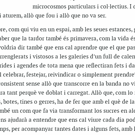
microcosmos particulars i col·lectius. I 
i aturem, allò que fou i allò que no va ser.
bre, com qui viu en un espai, amb les seues estances, g
 saber que la tardor també és primavera, com la vida é
voldria dir també que ens cal aprendre que el que pas
rrenglerats i vistosos a les galeries d’un full de calen
rides i agendes de tota mena que reflectiran fets i da
 celebrar, festejar, reivindicar o simplement prendre
consistent sense allò que transcorre en la banda no v
a tant perquè ve doblat i carregat. Allò que, com lo
, botes, tines o gerres, ha de fer que amb el què de la
ambé un com que fa via transformant los sucres en al
ns ajudarà a entendre que ens cal viure cada dia po
ps, per acompanyar tantes dates i alguns fets, amb 