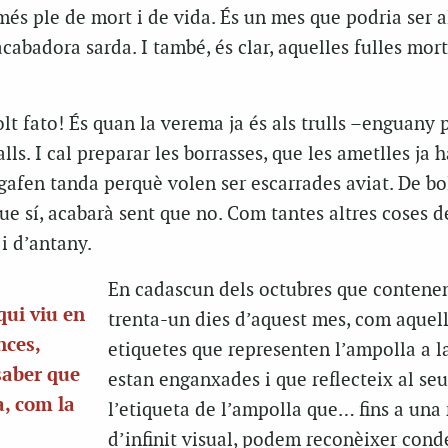
més ple de mort i de vida. És un mes que podria ser 
cabadora sarda. I també, és clar, aquelles fulles mort
lt fato! És quan la verema ja és als trulls –enguany 
alls. I cal preparar les borrasses, que les ametlles ja h
agafen tanda perquè volen ser escarrades aviat. De bol
ue sí, acabarà sent que no. Com tantes altres coses d
i d’antany.
En cadascun dels octubres que contenen
qui viu en
trenta-un dies d’aquest mes, com aquel
nces,
etiquetes que representen l’ampolla a l
 saber que
estan enganxades i que reflecteix al seu
a, com la
l’etiqueta de l’ampolla que… fins a un
d’infinit visual, podem reconèixer cond