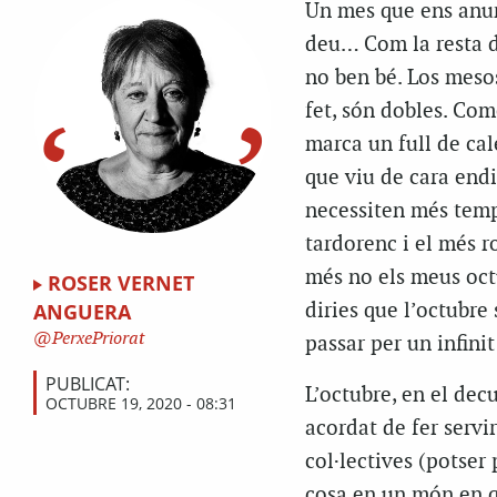
Un mes que ens anunc
deu… Com la resta d
no ben bé. Los mesos
fet, són dobles. Com
marca un full de cal
que viu de cara endi
necessiten més temps 
tardorenc i el més r
més no els meus octu
ROSER VERNET
diries que l’octubre
ANGUERA
PerxePriorat
passar per un infinit 
PUBLICAT:
L’octubre, en el dec
OCTUBRE 19, 2020 - 08:31
acordat de fer servi
col·lectives (potser
cosa en un món en qu