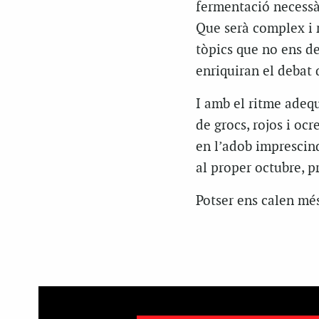
fermentació necessàr
Que serà complex i r
tòpics que no ens de
enriquiran el debat 
I amb el ritme adequ
de grocs, rojos i oc
en l’adob imprescind
al proper octubre, p
Potser ens calen més