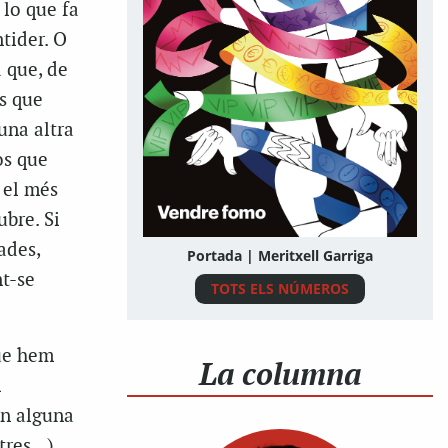
 lo que fa
tider. O
a que, de
s que
una altra
os que
I el més
bre. Si
ades,
Portada | Meritxell Garriga
nt-se
TOTS ELS NÚMEROS
que hem
La columna
i
en alguna
tres…),