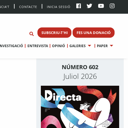
CIA’T
CONTACTE
INICIA SESSIÓ
SUBSCRIU-T'HI
FES UNA DONACIÓ
INVESTIGACIÓ
ENTREVISTA
OPINIÓ
GALERIES
PAPER
NÚMERO 602
Juliol 2026