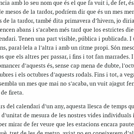
ia amb lo seu nom que és el que fa vuit i, de fet, és
e mesos de la tardor, podríem dir que és un mes men
 de la tardor, també dita primavera d’hivern, jo diri
encen abans i s’acaben més tard que los estrictes die
endari. Tenen una part visible, pública i publicada. I 
ns, paral·lela a l’altra i amb un ritme propi. Són mes
que els altres per passar, i fins i tot fan marrades. 
omancer d’aquests és, sense cap mena de dubte, l’octu
bres i els octubres d’aquests rodals. Fins i tot, a veg
 sembla un mes que mai no s’acaba, un vuit ajagut fe
de fireta.
urs del calendari d’un any, aquesta llesca de temps 
r d’unitat de mesura de les nostres vides individuals 
 per mirar de fer veure que les estacions encara paut
è, tret de les de metro, aviat no en coneixerem d’al