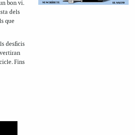
un bon vi.
sta dels
ls que
s desficis
vertiran
icle. Fins