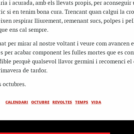
ia i acurada, amb els llevats propis, per aconseguir 
ic si en tenim bona cura. Trencant quan calgui la cro
ixen respirar lliurement, remenant sucs, polpes i pel
que ens cal sempre.
at per mirar al nostre voltant i veure com avancen el
res per acabar component les fulles mortes que es con
ible perquè qualsevol llavor germini i recomenci el c
rimavera de tardor.
 octubres.
CALENDARI
OCTUBRE
REVOLTES
TEMPS
VIDA