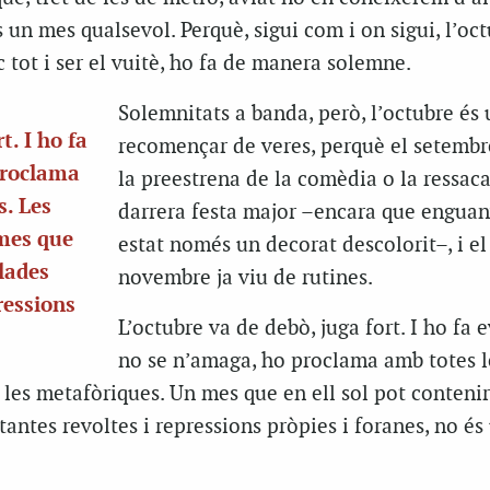
és un mes qualsevol. Perquè, sigui com i on sigui, l’oc
c tot i ser el vuitè, ho fa de manera solemne.
Solemnitats a banda, però, l’octubre és 
t. I ho fa
recomençar de veres, perquè el setemb
proclama
la preestrena de la comèdia o la ressaca
s. Les
darrera festa major –encara que enguan
 mes que
estat només un decorat descolorit–, i el
·lades
novembre ja viu de rutines.
ressions
L’octubre va de debò, juga fort. I ho fa 
no se n’amaga, ho proclama amb totes l
 i les metafòriques. Un mes que en ell sol pot contenir
 tantes revoltes i repressions pròpies i foranes, no é