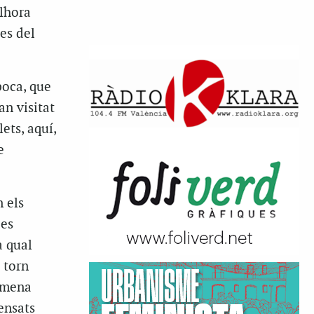
alhora
es del
poca, que
an visitat
ets, aquí,
e
 els
les
a qual
 torn
a mena
ensats