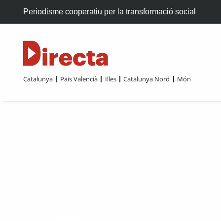
Periodisme cooperatiu per la transformació social
Catalunya
País Valencià
Illes
Catalunya Nord
Món