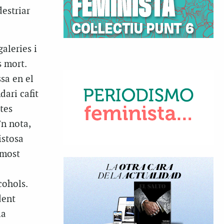
destriar
aleries i
s mort.
sa en el
dari cafit
tes
’n nota,
istosa
 most
cohols.
dent
la