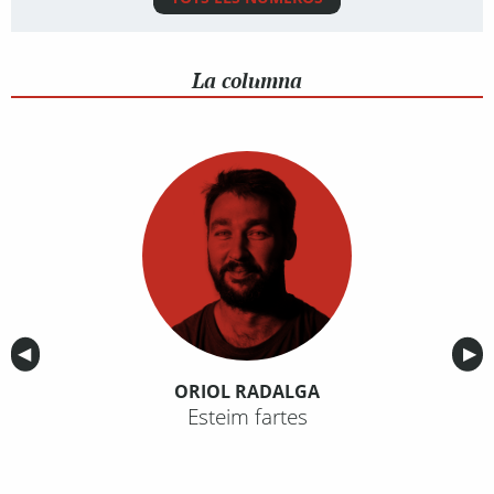
La columna
Anterior
◀︎
Sig
▶︎
ORIOL RADALGA
Esteim fartes