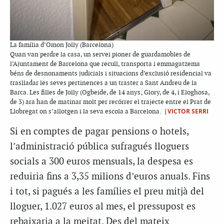
La família d’Omon Jolly (Barcelona)
Quan van perdre la casa, un servei pioner de guardamobles de
l’Ajuntament de Barcelona que recull, transporta i emmagatzema
béns de desnonaments judicials i situacions d’exclusió residencial va
traslladar les seves pertinences a un traster a Sant Andreu de la
Barca. Les filles de Jolly (Ogbeide, de 14 anys; Glory, de 4, i Eloghosa,
de 3) ara han de matinar molt per recórrer el trajecte entre el Prat de
|VICTOR SERRI
Llobregat on s’allotgen i la seva escola a Barcelona.
Si en comptes de pagar pensions o hotels,
l’administració pública sufragués lloguers
socials a 300 euros mensuals, la despesa es
reduiria fins a 3,35 milions d’euros anuals. Fins
i tot, si pagués a les famílies el preu mitjà del
lloguer, 1.027 euros al mes, el pressupost es
rebaixaria a la meitat. Des del mateix