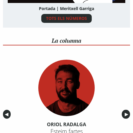
Portada | Meritxell Garriga
TOTS ELS NÚMEROS
La columna
Anterior
◀︎
Sig
▶︎
ORIOL RADALGA
Esteim fartes