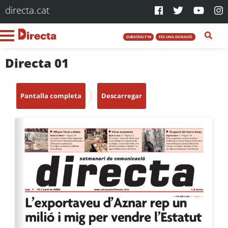
directa.cat
SUBSCRIU-T'HI
FES UNA DONACIÓ
Directa 01
Pantalla completa
Descarregar