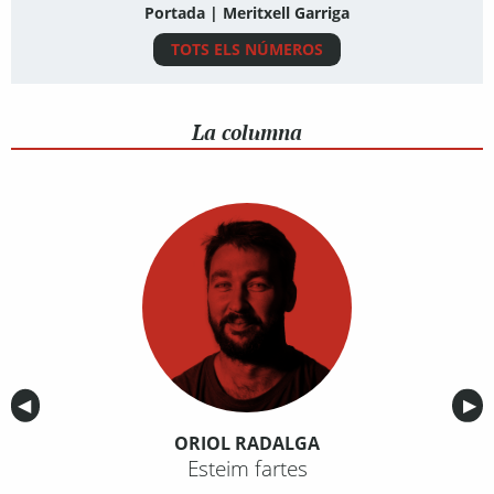
Portada | Meritxell Garriga
TOTS ELS NÚMEROS
La columna
Anterior
◀︎
Sig
▶︎
ORIOL RADALGA
Esteim fartes