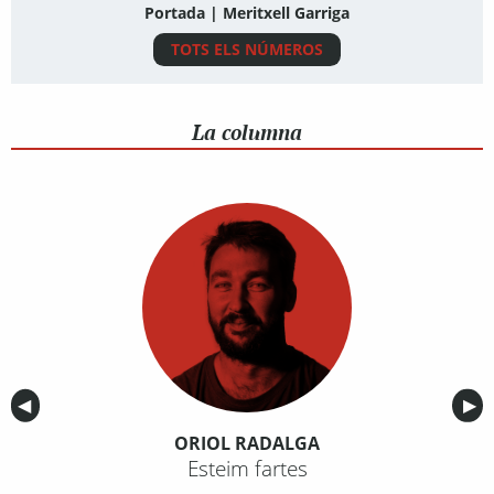
Portada | Meritxell Garriga
TOTS ELS NÚMEROS
La columna
Anterior
◀︎
Sig
▶︎
ORIOL RADALGA
Esteim fartes