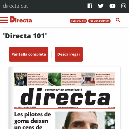
directa.cat
SUBSCRIU-T'HI
FES UNA DONACIÓ
'Directa 101'
Pantalla completa
Descarregar