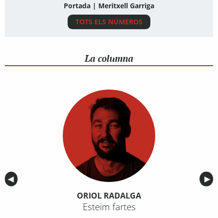
Portada | Meritxell Garriga
TOTS ELS NÚMEROS
La columna
Anterior
◀︎
Sig
▶︎
ORIOL RADALGA
Esteim fartes