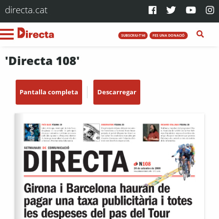
directa.cat
SUBSCRIU-T'HI
FES UNA DONACIÓ
'Directa 108'
Pantalla completa
Descarregar