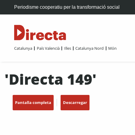
Periodisme cooperatiu per la transformació social
Catalunya
País Valencià
Illes
Catalunya Nord
Món
'Directa 149'
Pantalla completa
Descarregar