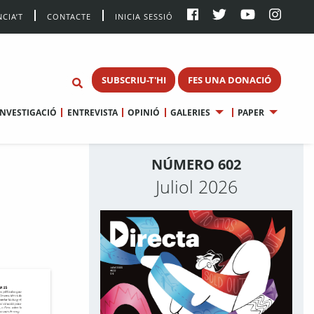
CIA’T
CONTACTE
INICIA SESSIÓ
SUBSCRIU-T'HI
FES UNA DONACIÓ
INVESTIGACIÓ
ENTREVISTA
OPINIÓ
GALERIES
PAPER
NÚMERO 602
Juliol 2026