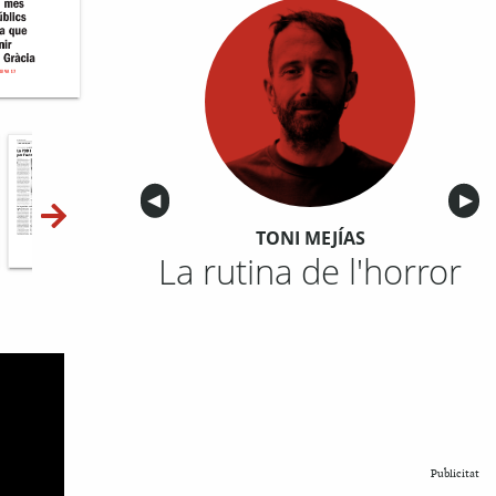
Anterior
◀︎
Sigu
▶︎
TONI MEJÍAS
10-11
12-13
14-15
La rutina de l'horror
Publicitat