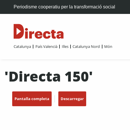
Periodisme cooperatiu per la transformació social
Catalunya
País Valencià
Illes
Catalunya Nord
Món
'Directa 150'
Pantalla completa
Descarregar