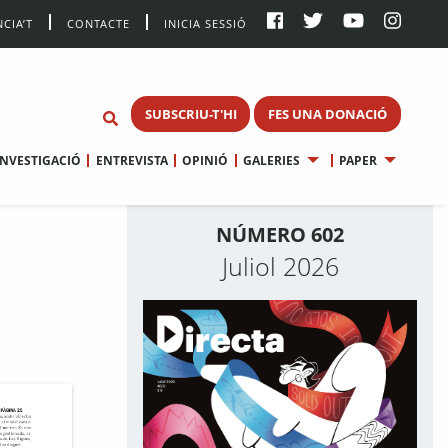
CIA’T
CONTACTE
INICIA SESSIÓ
SUBSCRIU-T'HI
FES UNA DONACIÓ
INVESTIGACIÓ
ENTREVISTA
OPINIÓ
GALERIES
PAPER
NÚMERO 602
Juliol 2026