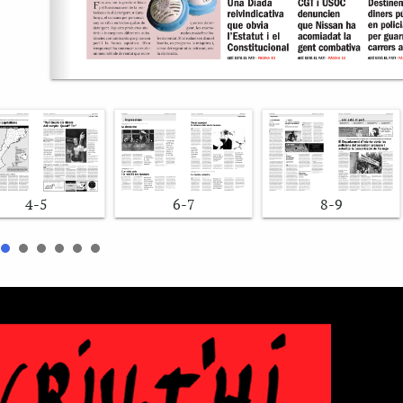
4-5
6-7
8-9