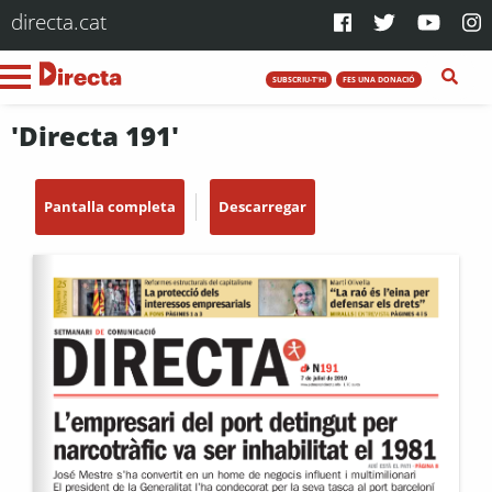
directa.cat
SUBSCRIU-T'HI
FES UNA DONACIÓ
'Directa 191'
Pantalla completa
Descarregar