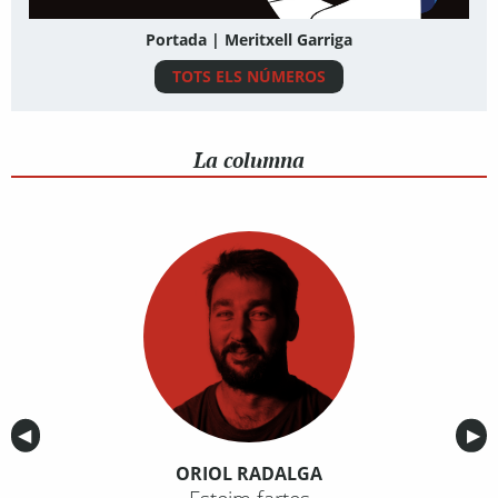
Portada | Meritxell Garriga
TOTS ELS NÚMEROS
La columna
Anterior
◀︎
Sig
▶︎
ORIOL RADALGA