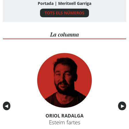
Portada | Meritxell Garriga
TOTS ELS NÚMEROS
La columna
Anterior
◀︎
Sig
▶︎
ORIOL RADALGA
Esteim fartes