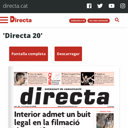
directa.cat
SUBSCRIU-T'HI
FES UNA DONACIÓ
'Directa 20'
Pantalla completa
Descarregar