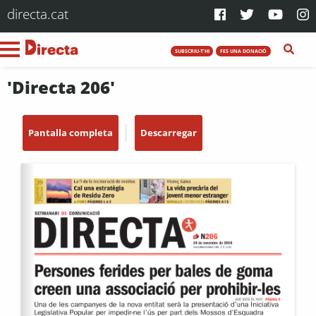
directa.cat
SUBSCRIU-T'HI
FES UNA DONACIÓ
'Directa 206'
Pantalla completa
Descarregar