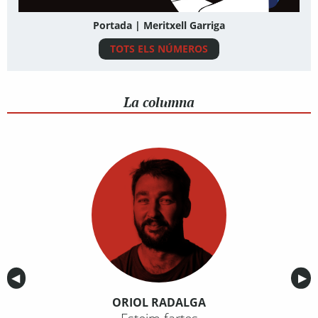
Portada | Meritxell Garriga
TOTS ELS NÚMEROS
La columna
Anterior
◀︎
Sig
▶︎
ORIOL RADALGA