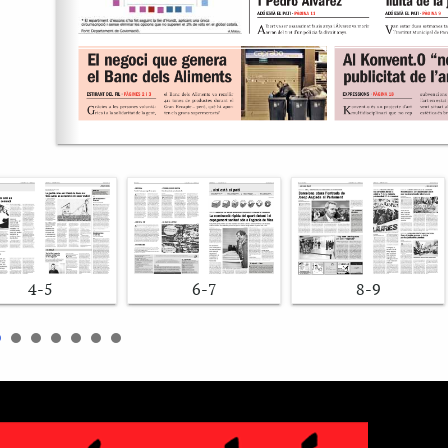
4-5
6-7
8-9