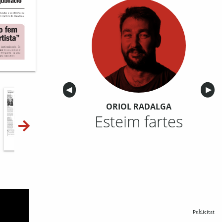
Anterior
◀︎
Sigu
▶︎
ORIOL RADALGA
Esteim fartes
10-11
12-13
14-15
Publicitat