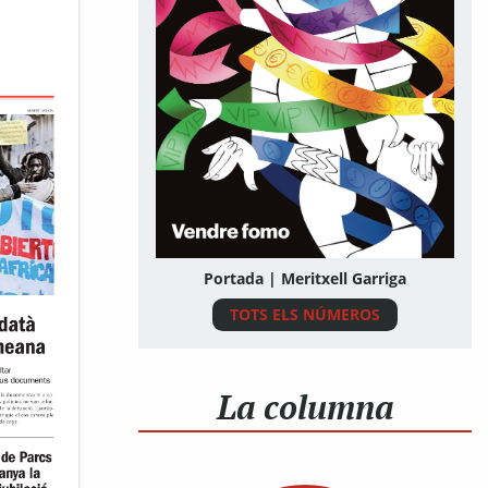
Portada | Meritxell Garriga
TOTS ELS NÚMEROS
La columna