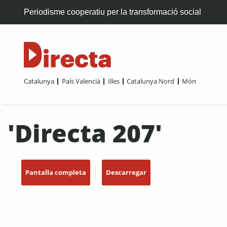
Periodisme cooperatiu per la transformació social
Catalunya
País Valencià
Illes
Catalunya Nord
Món
'Directa 207'
Pantalla completa
Descarregar