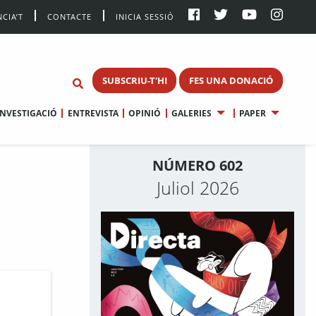
CIA’T
CONTACTE
INICIA SESSIÓ
SUBSCRIU-T'HI
FES UNA DONACIÓ
INVESTIGACIÓ
ENTREVISTA
OPINIÓ
GALERIES
PAPER
NÚMERO 602
Juliol 2026