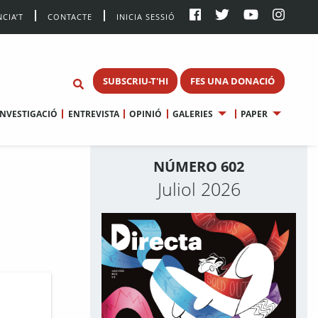
CIA’T
CONTACTE
INICIA SESSIÓ
SUBSCRIU-T'HI
FES UNA DONACIÓ
INVESTIGACIÓ
ENTREVISTA
OPINIÓ
GALERIES
PAPER
NÚMERO 602
Juliol 2026