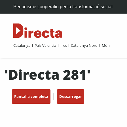
Periodisme cooperatiu per la transformació social
Catalunya
País Valencià
Illes
Catalunya Nord
Món
'Directa 281'
Pantalla completa
Descarregar