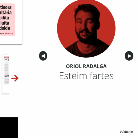
Anterior
◀︎
Sigu
▶︎
ORIOL RADALGA
Esteim fartes
10-11
12-13
14-15
Publicitat