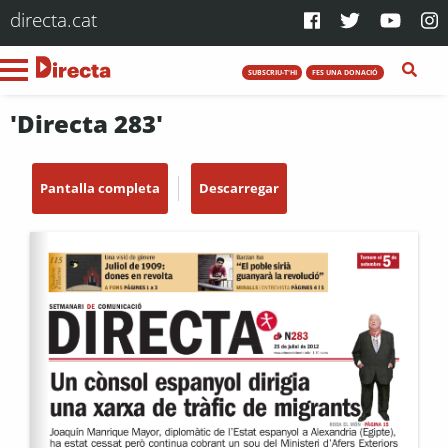
directa.cat
SUBSCRIU-T'HI
FES UNA DONACIÓ
'Directa 283'
Pantalla completa
Descarregar