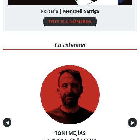
Portada | Meritxell Garriga
TOTS ELS NÚMEROS
La columna
Anterior
◀︎
Sig
▶︎
TONI MEJÍAS