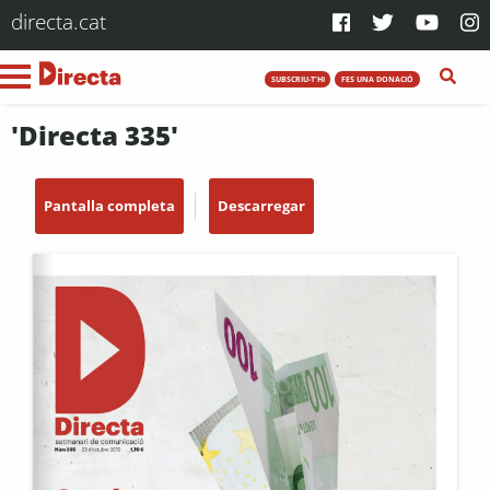
directa.cat
SUBSCRIU-T'HI
FES UNA DONACIÓ
'Directa 335'
Pantalla completa
Descarregar