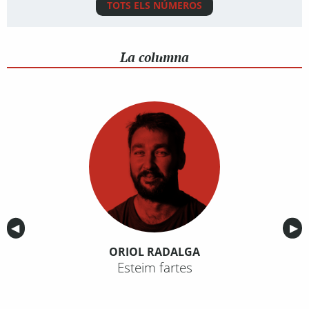
TOTS ELS NÚMEROS
La columna
Anterior
◀︎
Sig
▶︎
ORIOL RADALGA
Esteim fartes