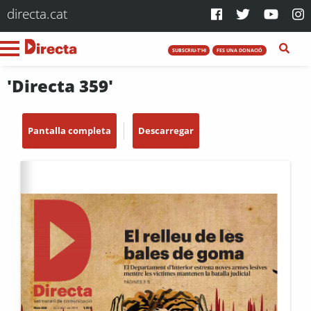
directa.cat
SUBSCRIU-T'HI
FES UNA DONACIÓ
'Directa 359'
Pantalla completa
Descarregar