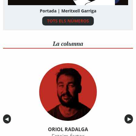
Portada | Meritxell Garriga
TOTS ELS NÚMEROS
La columna
Anterior
◀︎
Sig
▶︎
ORIOL RADALGA