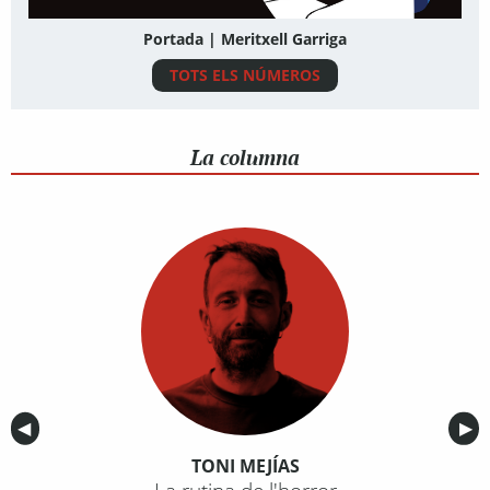
Portada | Meritxell Garriga
TOTS ELS NÚMEROS
La columna
Anterior
◀︎
Sig
▶︎
TONI MEJÍAS