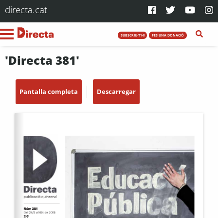
directa.cat
SUBSCRIU-T'HI
FES UNA DONACIÓ
'Directa 381'
Pantalla completa
Descarregar