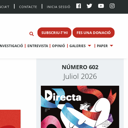
CIA’T
CONTACTE
INICIA SESSIÓ
SUBSCRIU-T'HI
FES UNA DONACIÓ
INVESTIGACIÓ
ENTREVISTA
OPINIÓ
GALERIES
PAPER
NÚMERO 602
Juliol 2026