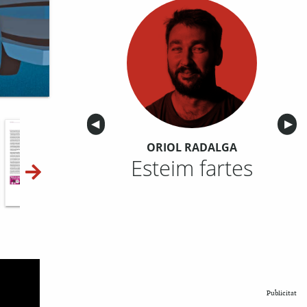
Anterior
◀︎
Sigu
▶︎
ORIOL RADALGA
Esteim fartes
10-11
12-13
14-15
Publicitat