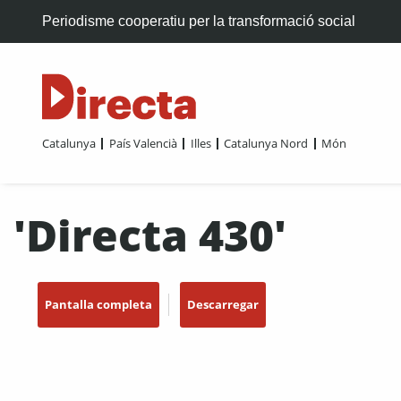
Periodisme cooperatiu per la transformació social
Catalunya
País Valencià
Illes
Catalunya Nord
Món
'Directa 430'
Pantalla completa
Descarregar