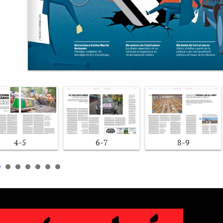
4-5
6-7
8-9