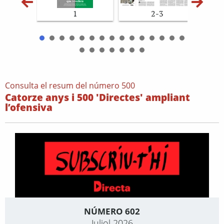
1
2-3
Consulta el resum del número 500
Catorze anys i 500 'Directes' ampliant
l’ofensiva
NÚMERO 602
Juliol 2026