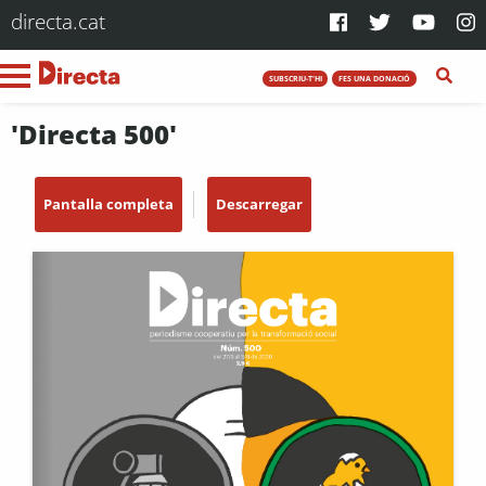
directa.cat
SUBSCRIU-T'HI
FES UNA DONACIÓ
'Directa 500'
Pantalla completa
Descarregar