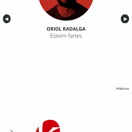
Anterior
◀︎
Sig
▶︎
ORIOL RADALGA
Esteim fartes
Publicitat