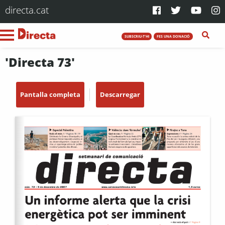
directa.cat
SUBSCRIU-T'HI
FES UNA DONACIÓ
'Directa 73'
Pantalla completa
Descarregar