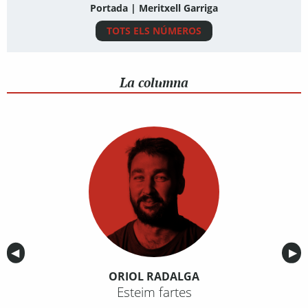
Portada | Meritxell Garriga
TOTS ELS NÚMEROS
La columna
Anterior
◀︎
Sig
▶︎
ORIOL RADALGA
Esteim fartes