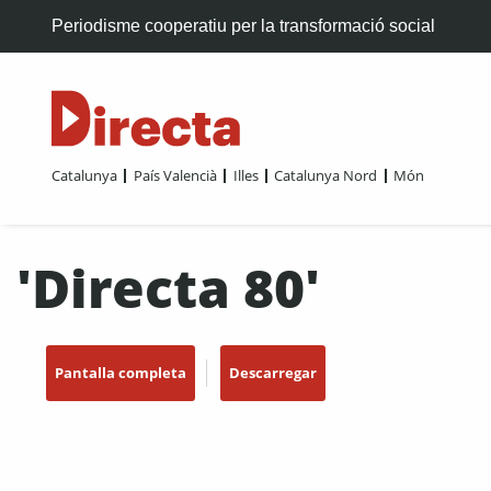
Periodisme cooperatiu per la transformació social
Catalunya
País Valencià
Illes
Catalunya Nord
Món
'Directa 80'
Pantalla completa
Descarregar