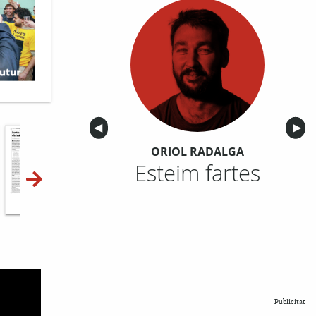
Anterior
◀︎
Sigu
▶︎
ORIOL RADALGA
Esteim fartes
10-11
12-13
14-15
Publicitat