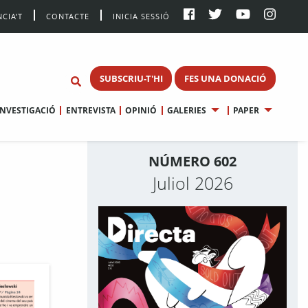
CIA’T
CONTACTE
INICIA SESSIÓ
SUBSCRIU-T'HI
FES UNA DONACIÓ
INVESTIGACIÓ
ENTREVISTA
OPINIÓ
GALERIES
PAPER
NÚMERO 602
Juliol 2026